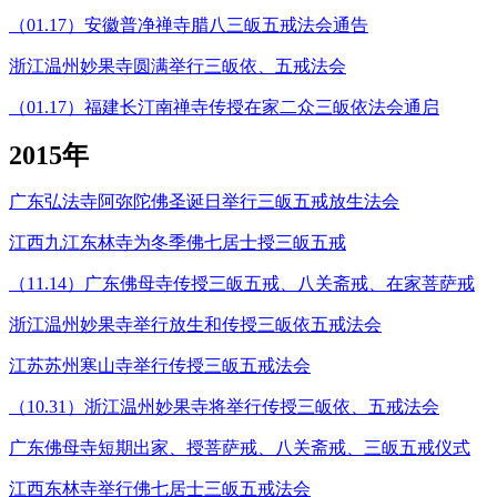
（01.17）安徽普净禅寺腊八三皈五戒法会通告
浙江温州妙果寺圆满举行三皈依、五戒法会
（01.17）福建长汀南禅寺传授在家二众三皈依法会通启
2015年
广东弘法寺阿弥陀佛圣诞日举行三皈五戒放生法会
江西九江东林寺为冬季佛七居士授三皈五戒
（11.14）广东佛母寺传授三皈五戒、八关斋戒、在家菩萨戒
浙江温州妙果寺举行放生和传授三皈依五戒法会
江苏苏州寒山寺举行传授三皈五戒法会
（10.31）浙江温州妙果寺将举行传授三皈依、五戒法会
广东佛母寺短期出家、授菩萨戒、八关斋戒、三皈五戒仪式
江西东林寺举行佛七居士三皈五戒法会