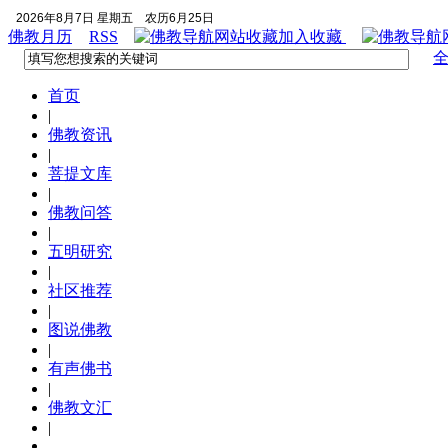
2026年8月7日 星期五
农历6月25日
佛教月历
RSS
加入收藏
首页
|
佛教资讯
|
菩提文库
|
佛教问答
|
五明研究
|
社区推荐
|
图说佛教
|
有声佛书
|
佛教文汇
|