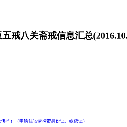
三皈五戒八关斋戒信息汇总(2016.10
园念佛堂）（申请住宿请携带身份证、皈依证）