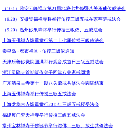
（10.1）雅安云峰禅寺第21届地藏七共修暨八关斋戒传戒法会
（9.28）安徽资福禅寺将举行传授三皈五戒在家菩萨戒法会
（9.20）温州妙果寺将举行传授三皈依、五戒法会
上海玉佛禅寺隆重举行第二十七届传授三皈依法会
秦皇岛 · 都市禅堂 · 传授三皈依通知
天津乐善妙觉院圆满举行观音成道日三皈五戒法会
浙江灵隐寺首期皈依弟子回堂八关斋戒圆满
广东清泉古寺第十一期八关斋戒共修法会圆满结束
上海玉佛禅寺举行传授三皈五戒法会
上海龙华古寺隆重举行2015年三皈五戒授受法会
福建厦门梵天禅寺举行传授三皈五戒法会
常州宝林禅寺于佛诞节举行浴佛、三皈、放生共修法会