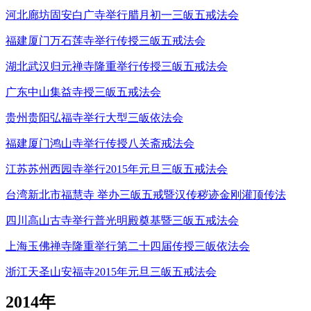
河北廊坊固安白广寺举行腊月初一三皈五戒法会
福建厦门万石莲寺举行传授三皈五戒法会
湖北武汉归元禅寺隆重举行传授三皈五戒法会
广东中山集益寺授三皈五戒法会
贵州贵阳弘福寺举行大型三皈依法会
福建厦门鸿山寺举行传授八关斋戒法会
江苏苏州西园寺举行2015年元旦三皈五戒法会
台湾新北市福慧寺 举办三皈五戒暨汉传秽迹金刚灌顶传法
四川高山古寺举行普光明殿奠基暨三皈五戒法会
上海玉佛禅寺隆重举行第二十四届传授三皈依法会
浙江天圣山安福寺2015年元旦三皈五戒法会
2014年