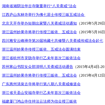
湖南省湘阴法华古寺隆重举行“八关斋戒”法会
江西庐山东林寺举行为佛七居士传授三皈五戒法会
北京天开寺举办短期出家暨八关斋戒活动通知
（2015年5月29日
浙江温州妙果寺将举行传授三皈依、五戒法会
（2015年5月16
四川雅安云峰禅寺第20届地藏七共修暨八关斋戒传戒法会起七
浙江温州妙果寺传授三皈依、五戒法会圆满结束
浙江省杭州市灵隐寺举行乙未年首次三皈依法会
苏州寒山书院女众部清明八关斋戒活动通告
（2015年4月4日-2
浙江温州妙果寺将举行传授三皈依、五戒法会
（2015年4月12
广东惠州清泉古寺将举行第八期八关斋戒修道会
浙江省天圣山安福寺举行乙未年首次三皈依法会
福建厦门鸿山寺住持法云法师为信众授三皈依