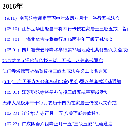
2016年
（9.11）南普陀寺谨定于丙申年农历八月十一举行五戒法会
（05.10）江苏宝华山隆昌寺将举行传授在家居士三皈五戒、
（05.10）上海龙华古寺将举行2016丙申年三皈五戒法会
（05.01）四川雅安云峰寺将举行第23届地藏七共修暨八关斋
北京龙泉寺浴佛节传授三皈、五戒、八关斋戒通启
法门寺浴佛节祈福暨传授三皈五戒法会义工报名通知
(5.19)北京天开寺2016年短期出家(男众)暨八关斋戒活动通知
（05.01）江苏弥陀寺将举办传授三皈五戒菩萨戒活动
天津大愿极乐寺于每月农历十四为在家居士传授八关斋戒
（02.22）辽宁妙吉寺正月十五 八关斋戒共修通知
（02.22）广东四会六祖寺正月十五“三皈五戒”法会通启