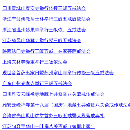
四川青城山泰安寺举行传授三皈五戒法会
浙江宁波佛教居士林举行三皈五戒皈依法会
浙江省温州妙果寺举行三皈依、五戒法会
江苏省昆山华藏寺举行授三皈五戒法会
陕西法门寺举行三皈五戒、在家菩萨戒法会
上海东林寺隆重举行三皈依法会
观世音菩萨出家日暨苏州寒山寺举行传授三皈五戒法会
广东广州光孝寺举行三皈五戒法会
四川雅安云峰禅寺地藏七共修暨八关斋戒传戒法会
雅安云峰禅寺第十八届（国庆）地藏七共修暨八关斋戒传戒法会
台湾佛光山凤山讲堂首办三皈五戒暨大殿落成典礼
江苏句容宝华山一叶庵八关斋戒（短期出家）