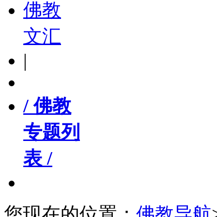
佛教
文汇
|
/ 佛教
专题列
表 /
您现在的位置：
佛教导航