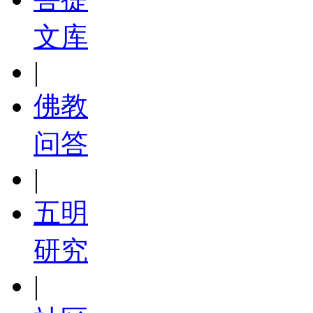
文库
|
佛教
问答
|
五明
研究
|