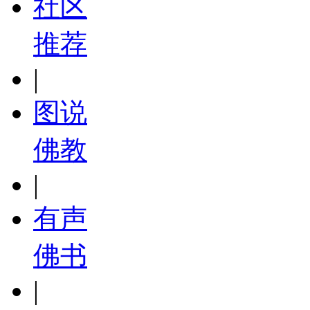
社区
推荐
|
图说
佛教
|
有声
佛书
|