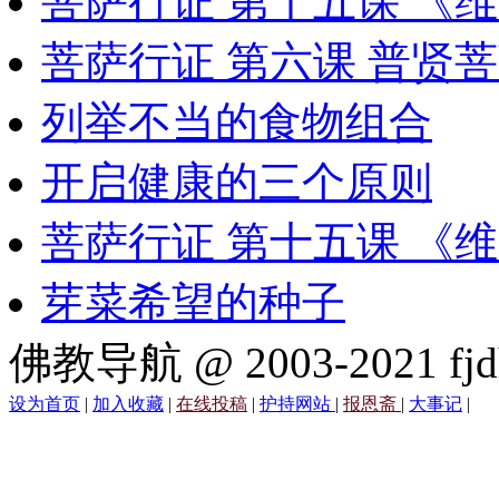
菩萨行证 第十五课 《
菩萨行证 第六课 普贤
列举不当的食物组合
开启健康的三个原则
菩萨行证 第十五课 《
芽菜希望的种子
佛教导航 @ 2003-2021 fjd
设为首页
|
加入收藏
|
在线投稿
|
护持网站
|
报恩斋
|
大事记
|