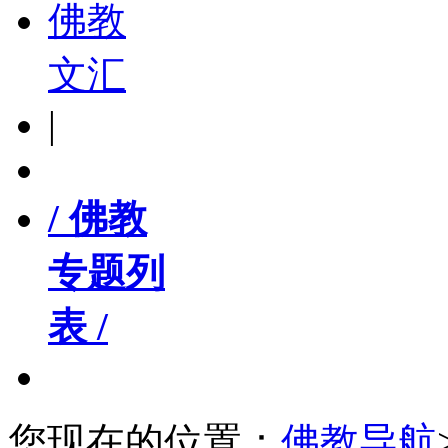
佛教
文汇
|
/ 佛教
专题列
表 /
您现在的位置：
佛教导航