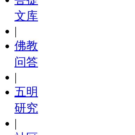
文库
|
佛教
问答
|
五明
研究
|