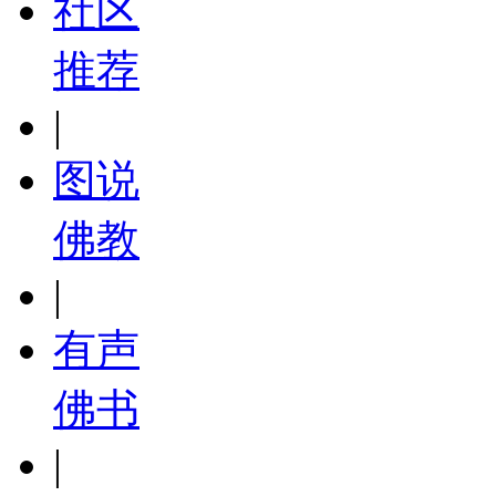
社区
推荐
|
图说
佛教
|
有声
佛书
|