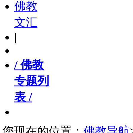
佛教
文汇
|
/ 佛教
专题列
表 /
您现在的位置：
佛教导航