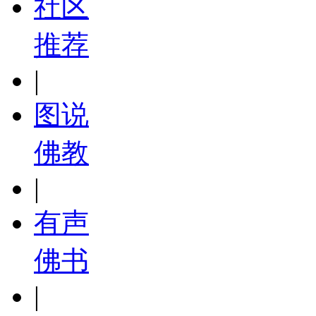
社区
推荐
|
图说
佛教
|
有声
佛书
|