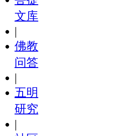
文库
|
佛教
问答
|
五明
研究
|