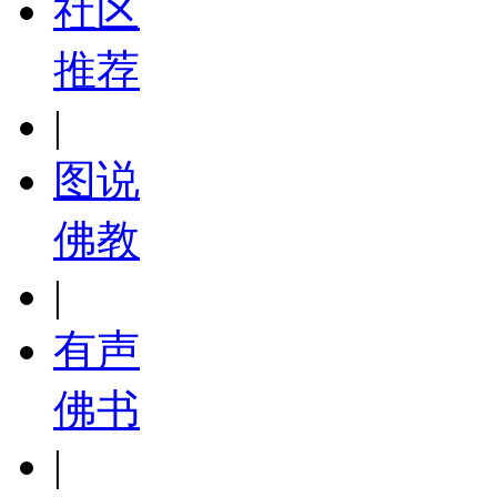
社区
推荐
|
图说
佛教
|
有声
佛书
|