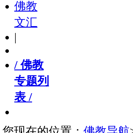
佛教
文汇
|
/ 佛教
专题列
表 /
您现在的位置：
佛教导航