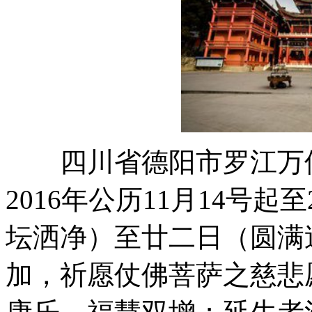
四川省德阳市罗江万佛
2016年公历11月14号
坛洒净）至廿二日（圆满
加，祈愿仗佛菩萨之慈悲