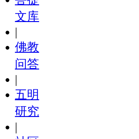
文库
|
佛教
问答
|
五明
研究
|