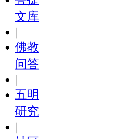
文库
|
佛教
问答
|
五明
研究
|