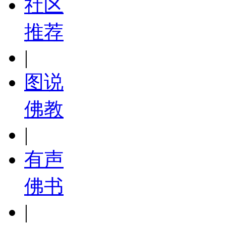
社区
推荐
|
图说
佛教
|
有声
佛书
|