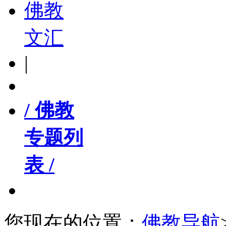
佛教
文汇
|
/ 佛教
专题列
表 /
您现在的位置：
佛教导航