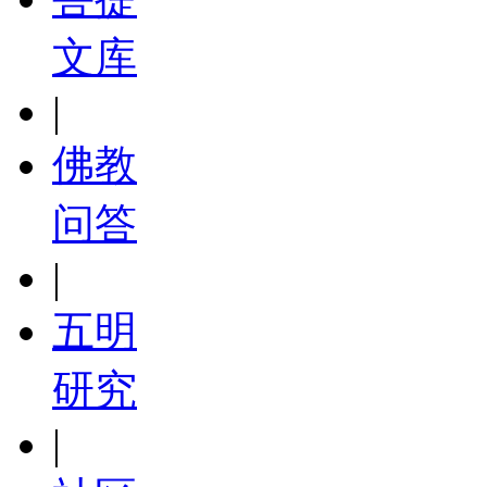
文库
|
佛教
问答
|
五明
研究
|