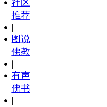
社区
推荐
|
图说
佛教
|
有声
佛书
|