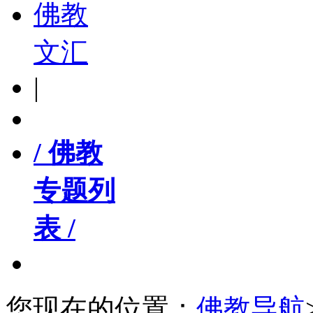
佛教
文汇
|
/ 佛教
专题列
表 /
您现在的位置：
佛教导航