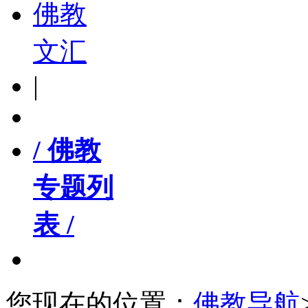
佛教
文汇
|
/ 佛教
专题列
表 /
您现在的位置：
佛教导航