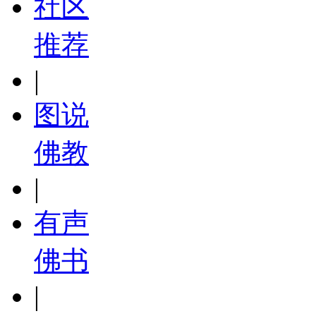
社区
推荐
|
图说
佛教
|
有声
佛书
|