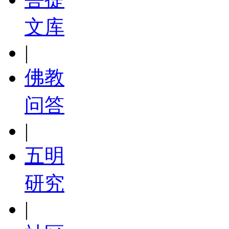
文库
|
佛教
问答
|
五明
研究
|