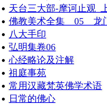
天台三大部-摩诃止观_上
佛教美术全集__05__
八大手印
弘明集卷06
心经略论及注解
祖庭事苑
常用汉藏梵英佛学术语
日常的佛心