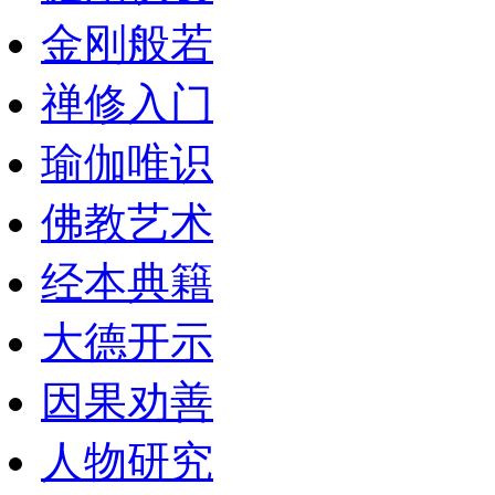
金刚般若
禅修入门
瑜伽唯识
佛教艺术
经本典籍
大德开示
因果劝善
人物研究