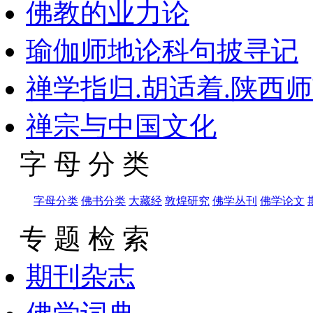
佛教的业力论
瑜伽师地论科句披寻记
禅学指归.胡适着.陕西师范大
禅宗与中国文化
字 母 分 类
字母分类
佛书分类
大藏经
敦煌研究
佛学丛刊
佛学论文
专 题 检 索
期刊杂志