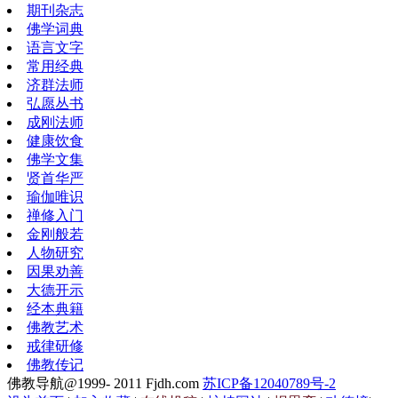
期刊杂志
佛学词典
语言文字
常用经典
济群法师
弘愿丛书
成刚法师
健康饮食
佛学文集
贤首华严
瑜伽唯识
禅修入门
金刚般若
人物研究
因果劝善
大德开示
经本典籍
佛教艺术
戒律研修
佛教传记
佛教导航@1999- 2011 Fjdh.com
苏ICP备12040789号-2