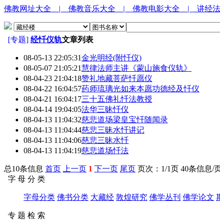
佛教网址大全
| 佛教音乐大全
| 佛教电影大全
| 讲经
[专题]
经忏仪轨
文章列表
08-05-13 22:05:31
金光明经(附忏仪)
08-05-07 21:05:21
慧律法师主讲《蒙山施食仪轨》
08-04-23 21:04:18
赞礼地藏菩萨忏愿仪
08-04-22 16:04:57
药师琉璃光如来本愿功德经及忏仪
08-04-21 16:04:17
三十五佛礼忏法教授
08-04-14 19:04:05
法华三昧忏仪
08-04-13 11:04:32
慈悲道场梁皇宝忏随闻录
08-04-13 11:04:44
慈悲三昧水忏讲记
08-04-13 11:04:06
慈悲三昧水忏
08-04-13 11:04:19
慈悲道场忏法
总10条信息
首页
上一页
1
下一页
尾页
页次：1/1页 40条信息/
字 母 分 类
字母分类
佛书分类
大藏经
敦煌研究
佛学丛刊
佛学论文
专 题 检 索