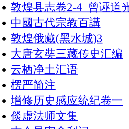
敦煌县志卷2-4_曾诬道
中國古代宗教百講
敦煌俄藏(黑水城)3
大唐玄奘三藏传史汇编
云栖净土汇语
楞严简注
增修历史感应统纪卷一
倓虚法师文集