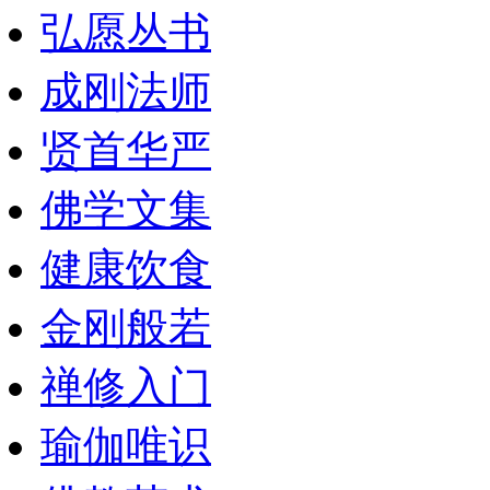
弘愿丛书
成刚法师
贤首华严
佛学文集
健康饮食
金刚般若
禅修入门
瑜伽唯识