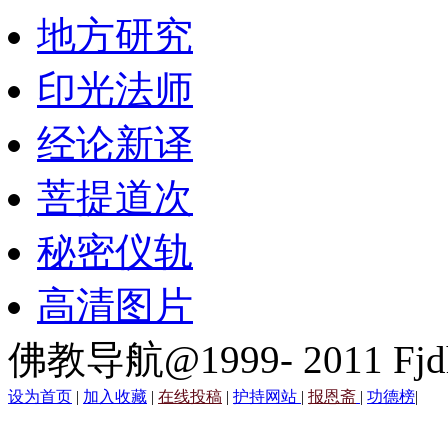
地方研究
印光法师
经论新译
菩提道次
秘密仪轨
高清图片
佛教导航@1999- 2011 Fjd
设为首页
|
加入收藏
|
在线投稿
|
护持网站
|
报恩斋
|
功德榜
|