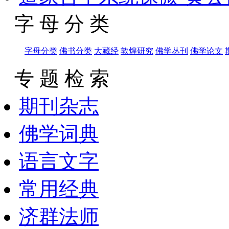
字 母 分 类
字母分类
佛书分类
大藏经
敦煌研究
佛学丛刊
佛学论文
专 题 检 索
期刊杂志
佛学词典
语言文字
常用经典
济群法师