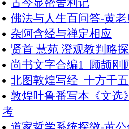
古今显密舍利记
佛法与人生百问答-黄老师答
杂阿含经与禅定相应
贤首 慧苑 澄观教判略探
尚书文字合编1_顾颉刚
北图敦煌写经_十方千
敦煌吐鲁番写本《文选
考
道家哲学系统探微-黄公伟