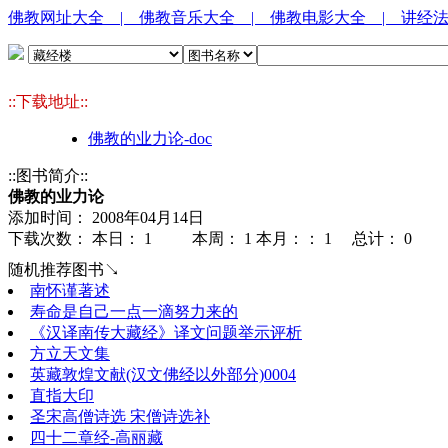
佛教网址大全
| 佛教音乐大全
| 佛教电影大全
| 讲经
::下载地址::
佛教的业力论-doc
::图书简介::
佛教的业力论
添加时间： 2008年04月14日
下载次数： 本日：
1 本周：
1 本月：：
1 总计：
0
随机推荐图书↘
南怀谨著述
寿命是自己一点一滴努力来的
《汉译南传大藏经》译文问题举示评析
方立天文集
英藏敦煌文献(汉文佛经以外部分)0004
直指大印
圣宋高僧诗选 宋僧诗选补
四十二章经-高丽藏