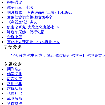
楞严通议
佛子行三十七颂
明月藏鹭-千首禅诗品析(上卷)_11418923
麦彭仁波切文集(藏文)8补全
《利器之轮》讲义
俱舍论研究_大乘文化出版社1978
释迦牟尼佛一代行化记
金刚决疑
宣化上人开示录1.2.3.5-宣化上人
字 母 分 类
字母分类
佛书分类
大藏经
敦煌研究
佛学丛刊
佛学论文
专 题 检 索
期刊杂志
佛学词典
语言文字
常用经典
济群法师
弘愿丛书
成刚法师
贤首华严