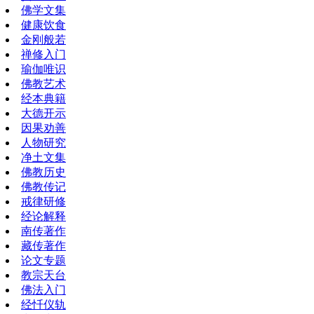
佛学文集
健康饮食
金刚般若
禅修入门
瑜伽唯识
佛教艺术
经本典籍
大德开示
因果劝善
人物研究
净土文集
佛教历史
佛教传记
戒律研修
经论解释
南传著作
藏传著作
论文专题
教宗天台
佛法入门
经忏仪轨