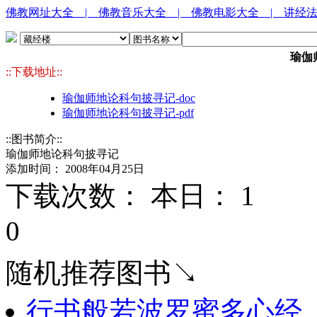
佛教网址大全
| 佛教音乐大全
| 佛教电影大全
| 讲经
瑜伽
::下载地址::
瑜伽师地论科句披寻记-doc
瑜伽师地论科句披寻记-pdf
::图书简介::
瑜伽师地论科句披寻记
添加时间： 2008年04月25日
下载次数： 本日：
1 
0
随机推荐图书↘
行书般若波罗蜜多心经