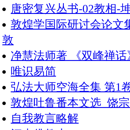
唐密复兴丛书-02教相-
敦煌学国际研讨会论文
敦
净慧法师著 《双峰禅话
唯识易简
弘法大师空海全集 第1
敦煌吐鲁番本文选_饶宗
自我教言略解