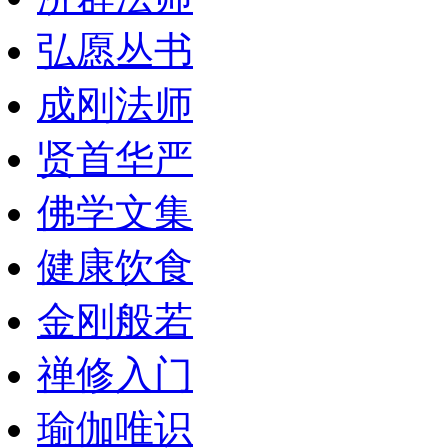
弘愿丛书
成刚法师
贤首华严
佛学文集
健康饮食
金刚般若
禅修入门
瑜伽唯识