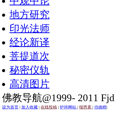
中观中论
地方研究
印光法师
经论新译
菩提道次
秘密仪轨
高清图片
佛教导航@1999- 2011 Fjd
设为首页
|
加入收藏
|
在线投稿
|
护持网站
|
报恩斋
|
功德榜
|