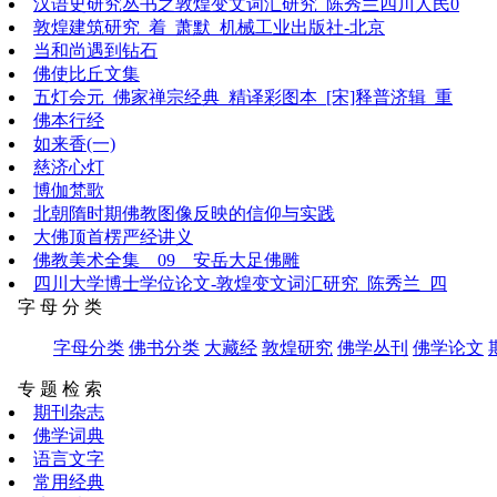
汉语史研究丛书之敦煌变文词汇研究_陈秀兰四川人民0
敦煌建筑研究_着_萧默_机械工业出版社-北京
当和尚遇到钻石
佛使比丘文集
五灯会元_佛家禅宗经典_精译彩图本_[宋]释普济辑_重
佛本行经
如来香(一)
慈济心灯
博伽梵歌
北朝隋时期佛教图像反映的信仰与实践
大佛顶首楞严经讲义
佛教美术全集__09__安岳大足佛雕
四川大学博士学位论文-敦煌变文词汇研究_陈秀兰_四
字 母 分 类
字母分类
佛书分类
大藏经
敦煌研究
佛学丛刊
佛学论文
专 题 检 索
期刊杂志
佛学词典
语言文字
常用经典