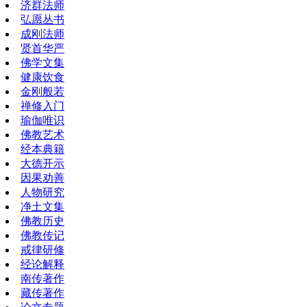
济群法师
弘愿丛书
成刚法师
贤首华严
佛学文集
健康饮食
金刚般若
禅修入门
瑜伽唯识
佛教艺术
经本典籍
大德开示
因果劝善
人物研究
净土文集
佛教历史
佛教传记
戒律研修
经论解释
南传著作
藏传著作