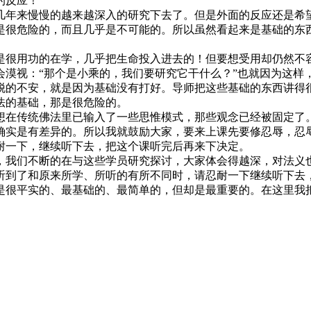
的反应！
年来慢慢的越来越深入的研究下去了。但是外面的反应还是希望
是很危险的，而且几乎是不可能的。所以虽然看起来是基础的东
很用功的在学，几乎把生命投入进去的！但要想受用却仍然不容
会漠视：“那个是小乘的，我们要研究它干什么？”也就因为这样
的不安，就是因为基础没有打好。导师把这些基础的东西讲得很
法的基础，那是很危险的。
在传统佛法里已输入了一些思惟模式，那些观念已经被固定了。
确实是有差异的。所以我就鼓励大家，要来上课先要修忍辱，忍
耐一下，继续听下去，把这个课听完后再来下决定。
我们不断的在与这些学员研究探讨，大家体会得越深，对法义也
听到了和原来所学、所听的有所不同时，请忍耐一下继续听下去
是很平实的、最基础的、最简单的，但却是最重要的。在这里我