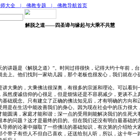
法师大全
| 佛教专题
| 佛教导航首页
解脱之道――四圣谛与缘起与大乘不共慧
讲题是《解脱之道》”。时间过得很快，记得大约十年前，台
就去上。他们找到一家幼儿园，那个老板也很发心，我们就在小
讲大乘的，大乘佛法很深奥，有很多的宗派和理论。可以看到一
，虽然虔诚信仰的心很足，但是烦恼还是不容易减少，更谈不上
基础观念。只有建立了正确的佛法知见后，才有明确的方向和正
用是在生活中能改善我们的身心。因为现在社会中的压力很大，
才能圆满，家庭才能和谐；深一点的受用则能解决我们的生死大
本的问题？这才是最终的目的。但在我们还没有明白最基础的东
从导师的论著中撷取了一些佛法的基础知识，有次第的介绍给大
那个带子有些人不但自己喜欢，还送给别人听，所以，这十年一