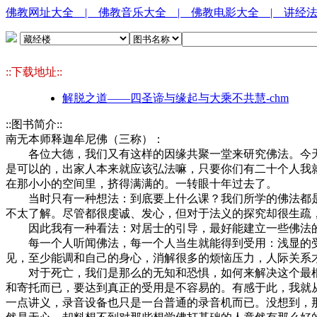
佛教网址大全
| 佛教音乐大全
| 佛教电影大全
| 讲经
::下载地址::
解脱之道――四圣谛与缘起与大乘不共慧-chm
::图书简介::
南无本师释迦牟尼佛（三称）：
各位大德，我们又有这样的因缘共聚一堂来研究佛法。今天的
是可以的，出家人本来就应该弘法嘛，只要你们有二十个人我
在那小小的空间里，挤得满满的。一转眼十年过去了。
当时只有一种想法：到底要上什么课？我们所学的佛法都是
不太了解。尽管都很虔诚、发心，但对于法义的探究却很生疏
因此我有一种看法：对居士的引导，最好能建立一些佛法的
每一个人听闻佛法，每一个人当生就能得到受用：浅显的受
见，至少能调和自己的身心，消解很多的烦恼压力，人际关系
对于死亡，我们是那么的无知和恐惧，如何来解决这个最根
和寄托而已，要达到真正的受用是不容易的。有感于此，我就
一点讲义，录音设备也只是一台普通的录音机而已。没想到，