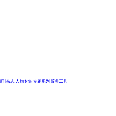
期刊杂志
人物专集
专题系列
辞典工具