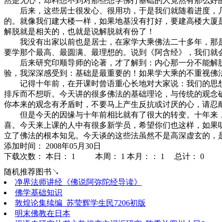
然是无心，却料想不到对那些想学佛打基础的人竟然有那么好
后来，这些居士很发心、很用功，于是我们就随着进度，几
的。就像我们建大楼一样，如果地基没有打好，要建高楼大厦
解脱就是相关的，也就是说解脱就有份了！
我没有出家以前也是居士，在家学大乘佛法二十多年，那是
要学那个最高、最圆满、最理想的。说到《阿含经》，我们就
后来研究印顺导师的论著，才了解到：内心那一分不能解脱
验，我深深感受到：基础是最重要的！如果学大乘的不重视佛
记得十年前，在开课时曾语重心长地对大家说：我们的思想
排斥而不想听。今天讲的很多佛法的基础理论，与传统的观念
你本来的观念有矛盾时，不要马上产生反抗或讨厌的心，请忍
但是今天的因缘与十年前相比就有了很大的转变。十年来，
喜。今天来上课的人中有很多新学员，希望你们也这样，如果
立了佛法的根本知见。今天谈的这些法虽然不是高深虚玄的，
添加时间： 2008年05月30日
下载次数： 本日：
1 本周：
1 本月：：
1 总计：
0
随机推荐图书↘
净界法师讲经《佛说阿弥陀经导读》
佛学基础知识
敦煌论集续编_苏莹辉学生民7206初版
明末佛教在日本