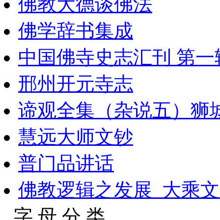
佛教大德谈佛法
佛学辞书集成
中国佛寺史志汇刊 第一辑 
邢州开元寺志
谛观全集（杂说五）狮
慧远大师文钞
普门品讲话
佛教逻辑之发展_大乘文化
字 母 分 类