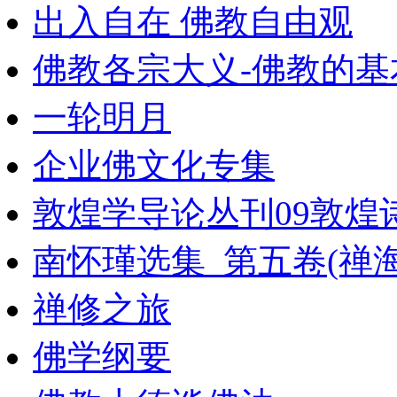
出入自在 佛教自由观
佛教各宗大义-佛教的基
一轮明月
企业佛文化专集
敦煌学导论丛刊09敦煌诗
南怀瑾选集_第五卷(禅
禅修之旅
佛学纲要