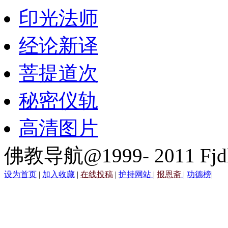
印光法师
经论新译
菩提道次
秘密仪轨
高清图片
佛教导航@1999- 2011 Fjd
设为首页
|
加入收藏
|
在线投稿
|
护持网站
|
报恩斋
|
功德榜
|