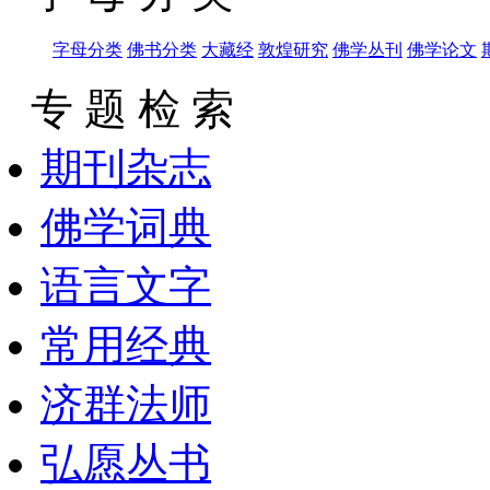
字母分类
佛书分类
大藏经
敦煌研究
佛学丛刊
佛学论文
专 题 检 索
期刊杂志
佛学词典
语言文字
常用经典
济群法师
弘愿丛书