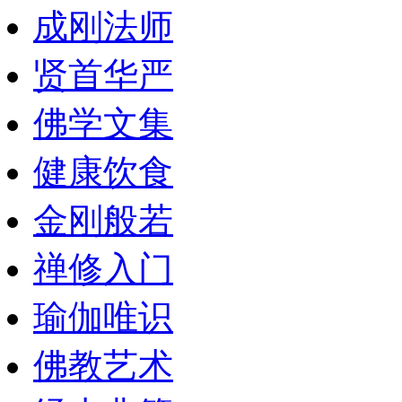
成刚法师
贤首华严
佛学文集
健康饮食
金刚般若
禅修入门
瑜伽唯识
佛教艺术