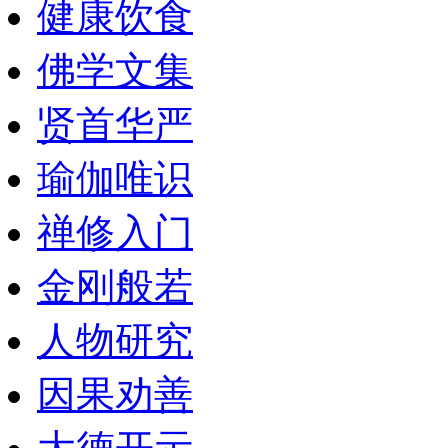
健康饮食
佛学文集
贤首华严
瑜伽唯识
禅修入门
金刚般若
人物研究
因果劝善