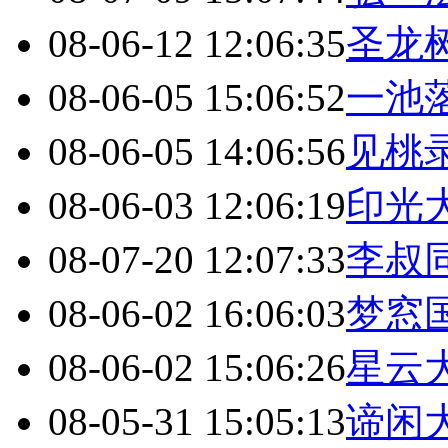
08-06-12 12:06:35
圣龙
08-06-05 15:06:52
一池
08-06-05 14:06:56
见桃
08-06-03 12:06:19
印光
08-07-20 12:07:33
李叔
08-06-02 16:06:03
梦窓
08-06-02 15:06:26
星云
08-05-31 15:05:13
谛闲