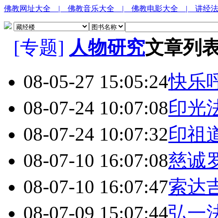
佛教网址大全
| 佛教音乐大全
| 佛教电影大全
| 讲经
[专题]
人物研究
文章列
08-05-27 15:05:24
快乐
08-07-24 10:07:08
印光
08-07-24 10:07:32
印祖
08-07-10 16:07:08
慈诚
08-07-10 16:07:47
索达
08-07-09 15:07:44
弘一