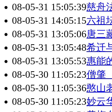
08-05-31 15:05:39
慈舟
08-05-31 14:05:15
六祖
08-05-31 13:05:06
唐三
08-05-31 13:05:48
希迁
08-05-31 13:05:53
惠能
08-05-30 11:05:23
僧肇
08-05-30 11:05:36
憨山
08-05-30 11:05:23
妙云