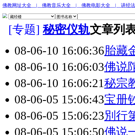
佛教网址大全
| 佛教音乐大全
| 佛教电影大全
| 讲经
[专题]
秘密仪轨
文章列
08-06-10 16:06:36
胎藏
08-06-10 16:06:03
佛说
08-06-10 16:06:21
秘宗
08-06-05 15:06:43
宝册
08-06-05 15:06:23
別行
08-06-05 15:06:50
佛说