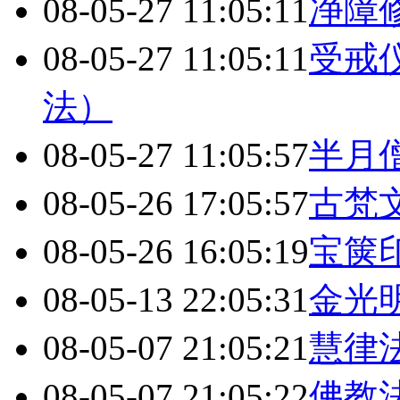
08-05-27 11:05:11
净障
08-05-27 11:05:11
受戒
法）
08-05-27 11:05:57
半月
08-05-26 17:05:57
古梵
08-05-26 16:05:19
宝箧
08-05-13 22:05:31
金光明
08-05-07 21:05:21
慧律
08-05-07 21:05:22
佛教