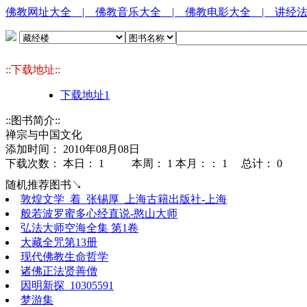
佛教网址大全
| 佛教音乐大全
| 佛教电影大全
| 讲经
::下载地址::
下载地址1
::图书简介::
禅宗与中国文化
添加时间： 2010年08月08日
下载次数： 本日：
1 本周：
1 本月：：
1 总计：
0
随机推荐图书↘
敦煌文学_着_张锡厚_上海古籍出版社-上海
般若波罗蜜多心经直说-憨山大师
弘法大师空海全集 第1卷
大藏全咒第13册
现代佛教生命哲学
诸佛正法贤善僧
因明新探_10305591
梦游集