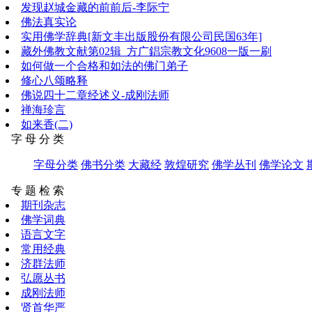
发现赵城金藏的前前后-李际宁
佛法真实论
实用佛学辞典[新文丰出版股份有限公司民国63年]
藏外佛教文献第02辑_方广錩宗教文化9608一版一刷
如何做一个合格和如法的佛门弟子
修心八颂略释
佛说四十二章经述义-成刚法师
禅海珍言
如来香(二)
字 母 分 类
字母分类
佛书分类
大藏经
敦煌研究
佛学丛刊
佛学论文
专 题 检 索
期刊杂志
佛学词典
语言文字
常用经典
济群法师
弘愿丛书
成刚法师
贤首华严