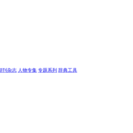
期刊杂志
人物专集
专题系列
辞典工具