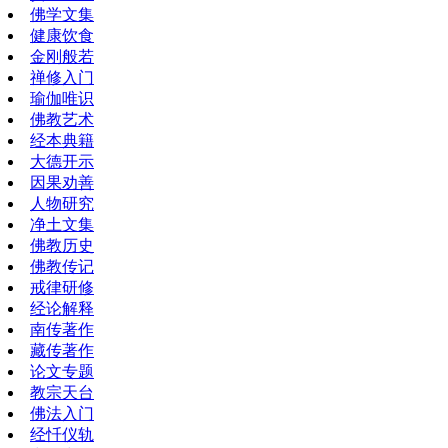
佛学文集
健康饮食
金刚般若
禅修入门
瑜伽唯识
佛教艺术
经本典籍
大德开示
因果劝善
人物研究
净土文集
佛教历史
佛教传记
戒律研修
经论解释
南传著作
藏传著作
论文专题
教宗天台
佛法入门
经忏仪轨