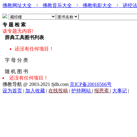
佛教网址大全
| 佛教音乐大全
| 佛教电影大全
| 讲经
专 题 检 索
该专题无内容!
辞典工具图书列表
还没有任何项目！
字 母 分 类
随 机 图 书
还没有任何项目！
佛教导航 @ 2003-2021 fjdh.com
京ICP备20016566号
设为首页
|
加入收藏
|
在线投稿
|
护持网站
|
报恩斋
|
大事记
|