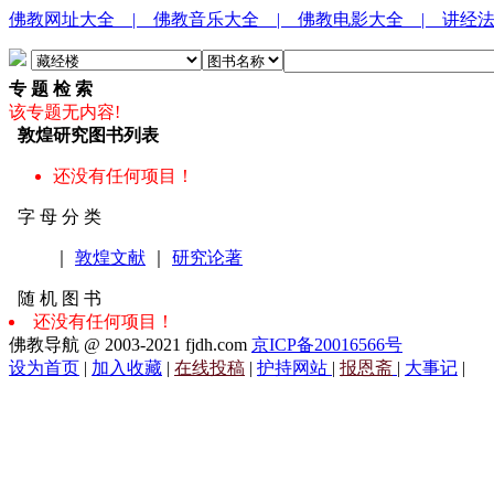
佛教网址大全
| 佛教音乐大全
| 佛教电影大全
| 讲经
专 题 检 索
该专题无内容!
敦煌研究图书列表
还没有任何项目！
字 母 分 类
｜
敦煌文献
｜
研究论著
随 机 图 书
还没有任何项目！
佛教导航 @ 2003-2021 fjdh.com
京ICP备20016566号
设为首页
|
加入收藏
|
在线投稿
|
护持网站
|
报恩斋
|
大事记
|