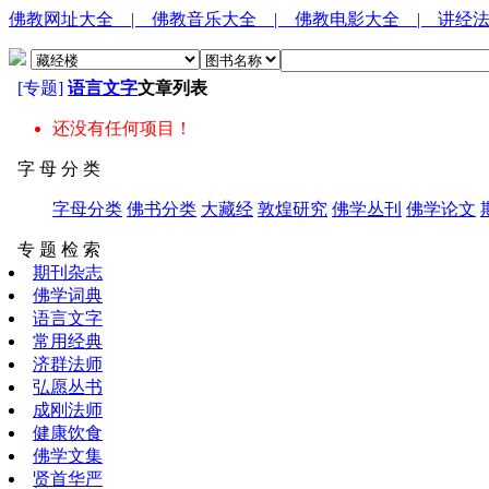
佛教网址大全
| 佛教音乐大全
| 佛教电影大全
| 讲经
[专题]
语言文字
文章列表
还没有任何项目！
字 母 分 类
字母分类
佛书分类
大藏经
敦煌研究
佛学丛刊
佛学论文
专 题 检 索
期刊杂志
佛学词典
语言文字
常用经典
济群法师
弘愿丛书
成刚法师
健康饮食
佛学文集
贤首华严