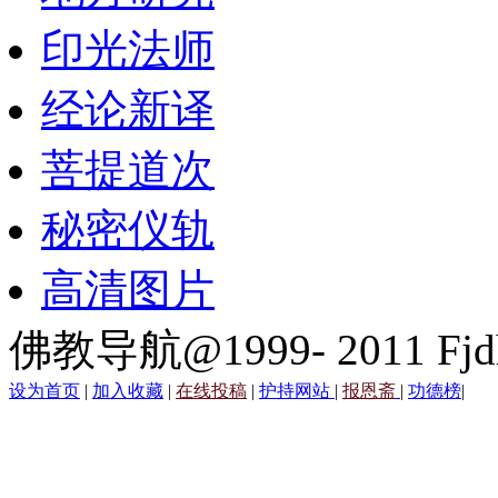
印光法师
经论新译
菩提道次
秘密仪轨
高清图片
佛教导航@1999- 2011 Fjd
设为首页
|
加入收藏
|
在线投稿
|
护持网站
|
报恩斋
|
功德榜
|