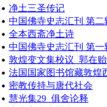
净土三圣传记
中国佛寺史志汇刊 第二辑 第1
全本西斋净土诗
中国佛寺史志汇刊 第一辑 第4
敦煌变文集校议_郭在贻
法国国家图书馆藏敦煌西域
密教传持与唐代社会
慧光集29_俱舍论释