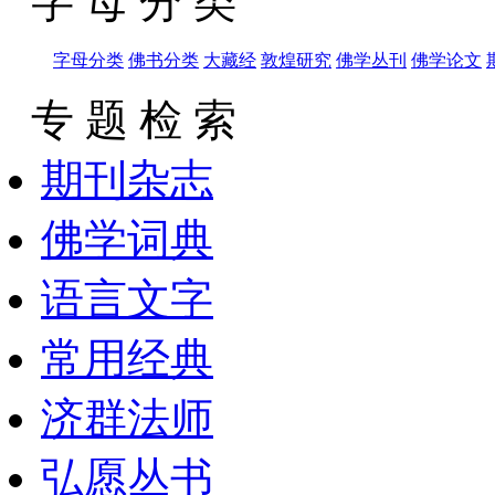
字 母 分 类
字母分类
佛书分类
大藏经
敦煌研究
佛学丛刊
佛学论文
专 题 检 索
期刊杂志
佛学词典
语言文字
常用经典
济群法师
弘愿丛书