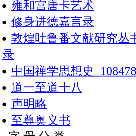
雍和宫唐卡艺术
修身进德嘉言录
敦煌吐鲁番文献研究丛
录
中国禅学思想史_10847
道一至道十八
声明略
至尊奥义书