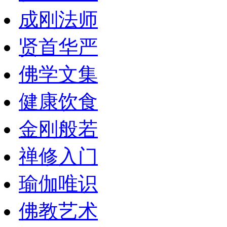
成刚法师
贤首华严
佛学文集
健康饮食
金刚般若
禅修入门
瑜伽唯识
佛教艺术