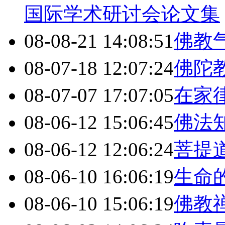
国际学术研讨会论文集
08-08-21 14:08:51
佛教
08-07-18 12:07:24
佛陀
08-07-07 17:07:05
在家
08-06-12 15:06:45
佛法
08-06-12 12:06:24
菩提
08-06-10 16:06:19
生命
08-06-10 15:06:19
佛教