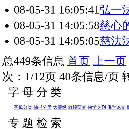
08-05-31 16:05:41
弘一
08-05-31 14:05:58
慈心
08-05-31 14:05:05
慈法
总449条信息
首页
上一页
次：1/12页 40条信息/页
字 母 分 类
字母分类
佛书分类
大藏经
敦煌研究
佛学丛刊
佛学论文
专 题 检 索