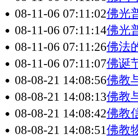
08-11-06 07:11:02
佛光
08-11-06 07:11:14
佛光
08-11-06 07:11:26
佛法
08-11-06 07:11:07
佛诞
08-08-21 14:08:56
佛教
08-08-21 14:08:13
佛教
08-08-21 14:08:42
佛教
08-08-21 14:08:51
佛教