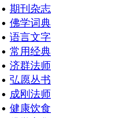
期刊杂志
佛学词典
语言文字
常用经典
济群法师
弘愿丛书
成刚法师
健康饮食