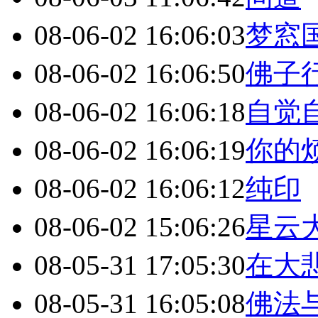
08-06-02 16:06:03
梦窓
08-06-02 16:06:50
佛子
08-06-02 16:06:18
自觉
08-06-02 16:06:19
你的
08-06-02 16:06:12
纯印
08-06-02 15:06:26
星云
08-05-31 17:05:30
在大
08-05-31 16:05:08
佛法