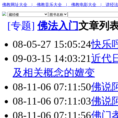
佛教网址大全
| 佛教音乐大全
| 佛教电影大全
| 讲经
[专题]
佛法入门
文章列
08-05-27 15:05:24
快乐
09-03-15 14:03:21
近代
及相关概念的嬗变
08-11-06 07:11:50
佛说
08-11-06 07:11:03
佛说
08-11-06 07:11:56
佛门