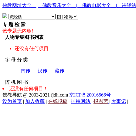
佛教网址大全
| 佛教音乐大全
| 佛教电影大全
| 讲经
专 题 检 索
该专题无内容!
人物专集图书列表
还没有任何项目！
字 母 分 类
｜
南传
｜
汉传
｜
藏传
随 机 图 书
还没有任何项目！
佛教导航 @ 2003-2021 fjdh.com
京ICP备20016566号
设为首页
|
加入收藏
|
在线投稿
|
护持网站
|
报恩斋
|
大事记
|