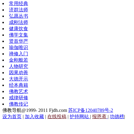
常用经典
济群法师
弘愿丛书
成刚法师
健康饮食
佛学文集
贤首华严
瑜伽唯识
禅修入门
金刚般若
人物研究
因果劝善
大德开示
经本典籍
佛教艺术
戒律研修
佛教传记
佛教导航@1999- 2011 Fjdh.com
苏ICP备12040789号-2
设为首页
|
加入收藏
|
在线投稿
|
护持网站
|
报恩斋
|
功德榜
|