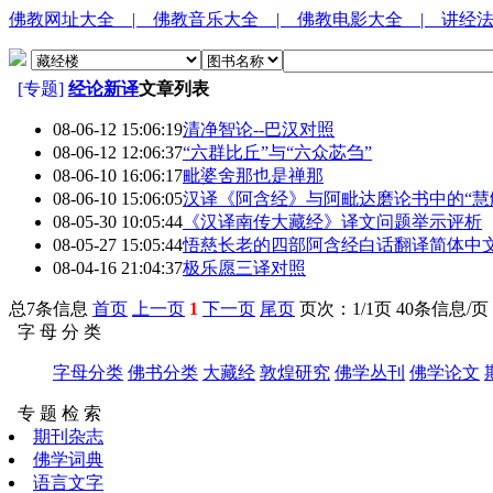
佛教网址大全
| 佛教音乐大全
| 佛教电影大全
| 讲经
[专题]
经论新译
文章列表
08-06-12 15:06:19
清净智论--巴汉对照
08-06-12 12:06:37
“六群比丘”与“六众苾刍”
08-06-10 16:06:17
毗婆舍那也是禅那
08-06-10 15:06:05
汉译《阿含经》与阿毗达磨论书中的“慧
08-05-30 10:05:44
《汉译南传大藏经》译文问题举示评析
08-05-27 15:05:44
悟慈长老的四部阿含经白话翻译简体中文W
08-04-16 21:04:37
极乐愿三译对照
总7条信息
首页
上一页
1
下一页
尾页
页次：1/1页 40条信息/页
字 母 分 类
字母分类
佛书分类
大藏经
敦煌研究
佛学丛刊
佛学论文
专 题 检 索
期刊杂志
佛学词典
语言文字