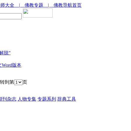
法师大全
| 佛教专题
| 佛教导航首页
解脱”
ord版本
 转到第
页
期刊杂志
人物专集
专题系列
辞典工具