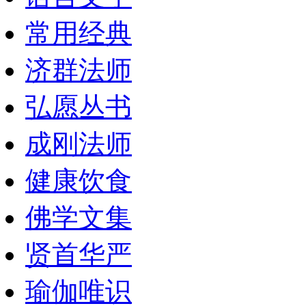
常用经典
济群法师
弘愿丛书
成刚法师
健康饮食
佛学文集
贤首华严
瑜伽唯识