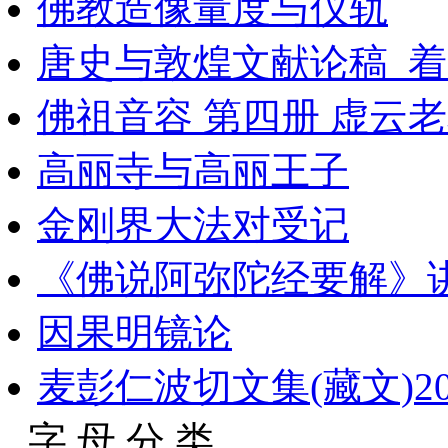
佛教造像量度与仪轨
唐史与敦煌文献论稿_着
佛祖音容 第四册 虚云老和
高丽寺与高丽王子
金刚界大法对受记
《佛说阿弥陀经要解》
因果明镜论
麦彭仁波切文集(藏文)2
字 母 分 类