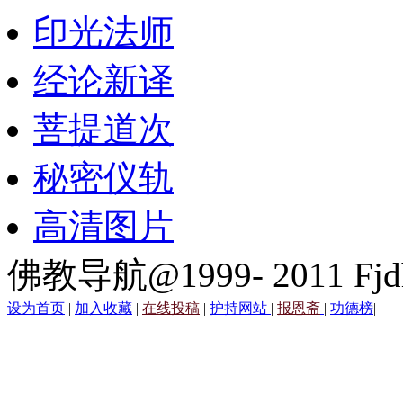
印光法师
经论新译
菩提道次
秘密仪轨
高清图片
佛教导航@1999- 2011 Fjd
设为首页
|
加入收藏
|
在线投稿
|
护持网站
|
报恩斋
|
功德榜
|