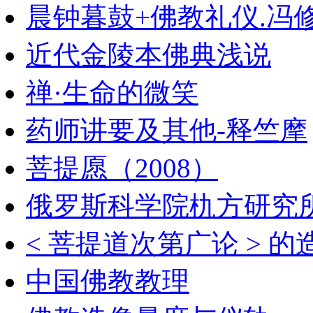
晨钟暮鼓+佛教礼仪.冯
近代金陵本佛典浅说
禅·生命的微笑
药师讲要及其他-释竺摩
菩提愿（2008）
俄罗斯科学院朹方研究所
< 菩提道次第广论 > 
中国佛教教理