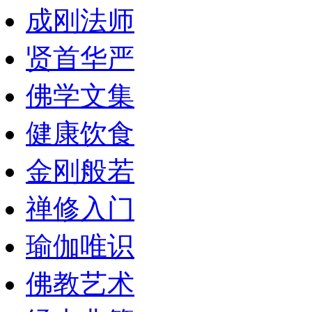
成刚法师
贤首华严
佛学文集
健康饮食
金刚般若
禅修入门
瑜伽唯识
佛教艺术