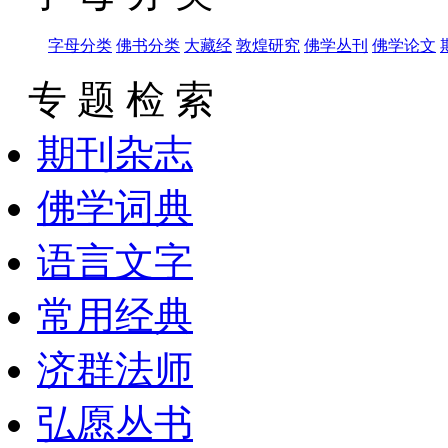
字母分类
佛书分类
大藏经
敦煌研究
佛学丛刊
佛学论文
专 题 检 索
期刊杂志
佛学词典
语言文字
常用经典
济群法师
弘愿丛书