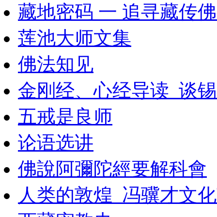
藏地密码 一 追寻藏传
莲池大师文集
佛法知见
金刚经、心经导读_谈锡永
五戒是良师
论语选讲
佛說阿彌陀經要解科會
人类的敦煌_冯骥才文化