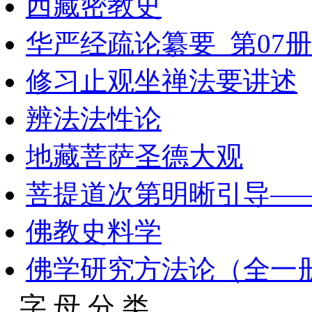
西藏密教史
华严经疏论纂要_第07册
修习止观坐禅法要讲述
辨法法性论
地藏菩萨圣德大观
菩提道次第明晰引导—
佛教史料学
佛学研究方法论（全一
字 母 分 类