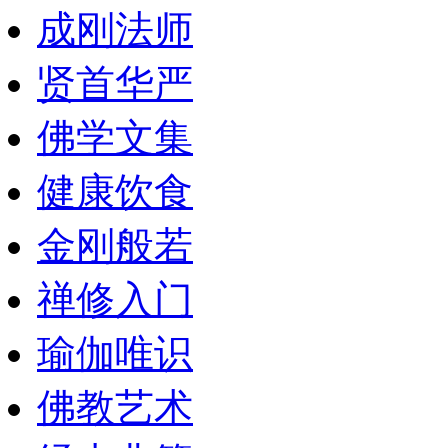
成刚法师
贤首华严
佛学文集
健康饮食
金刚般若
禅修入门
瑜伽唯识
佛教艺术