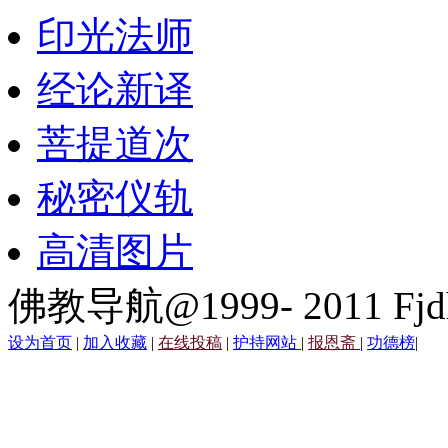
印光法师
经论新译
菩提道次
秘密仪轨
高清图片
佛教导航@1999- 2011 Fjd
设为首页
|
加入收藏
|
在线投稿
|
护持网站
|
报恩斋
|
功德榜
|