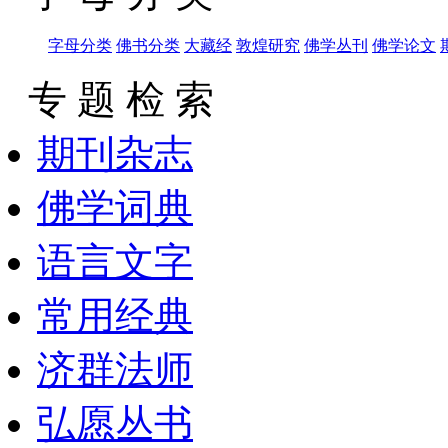
字母分类
佛书分类
大藏经
敦煌研究
佛学丛刊
佛学论文
专 题 检 索
期刊杂志
佛学词典
语言文字
常用经典
济群法师
弘愿丛书