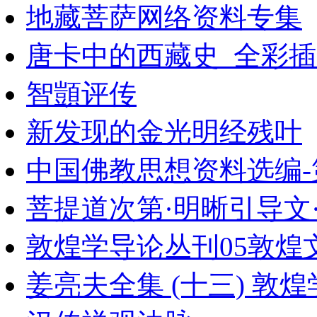
地藏菩萨网络资料专集
唐卡中的西藏史_全彩插
智顗评传
新发现的金光明经残叶
中国佛教思想资料选编-
菩提道次第·明晰引导文
敦煌学导论丛刊05敦煌文
姜亮夫全集 (十三) 敦煌