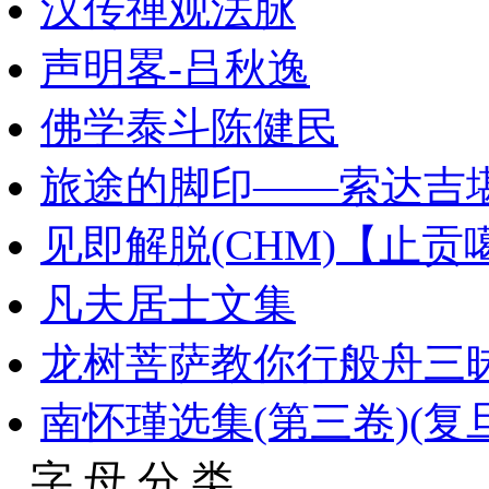
汉传禅观法脉
声明畧-吕秋逸
佛学泰斗陈健民
旅途的脚印——索达吉
见即解脱(CHM)【止
凡夫居士文集
龙树菩萨教你行般舟三昧
南怀瑾选集(第三卷)(复旦大
字 母 分 类