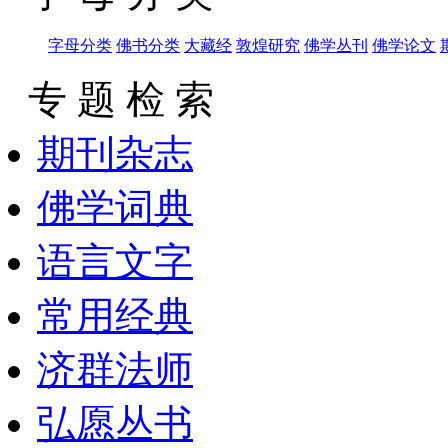
字母分类
佛书分类
大藏经
敦煌研究
佛学丛刊
佛学论文
专 题 检 索
期刊杂志
佛学词典
语言文字
常用经典
济群法师
弘愿丛书