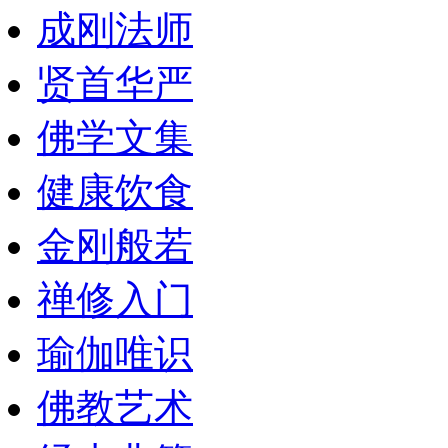
成刚法师
贤首华严
佛学文集
健康饮食
金刚般若
禅修入门
瑜伽唯识
佛教艺术