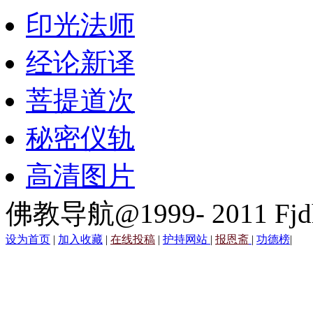
印光法师
经论新译
菩提道次
秘密仪轨
高清图片
佛教导航@1999- 2011 Fjd
设为首页
|
加入收藏
|
在线投稿
|
护持网站
|
报恩斋
|
功德榜
|