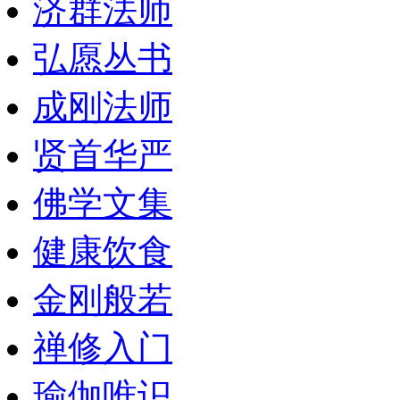
济群法师
弘愿丛书
成刚法师
贤首华严
佛学文集
健康饮食
金刚般若
禅修入门
瑜伽唯识