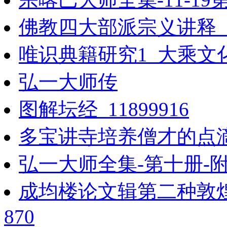
佛教四大部派宗义讲释_1
唯识典籍研究1_大乘文化
弘一大师传
图解坛经_11899916
多宝讲寺培养僧才的点
弘一大师全集-第十册-
成均楼论文辑第二种敦
870