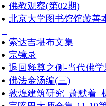
佛教观察(第02期)
北京大学图书馆馆藏善本
_
索达吉堪布文集
宗镜录
退回释尊之侧-当代佛学
佛法金汤编(三)
敦煌建筑研究_萧默着_
宗喀巴大师全集-11-19第