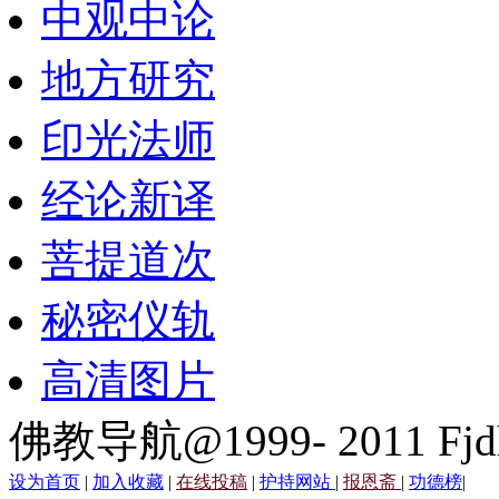
中观中论
地方研究
印光法师
经论新译
菩提道次
秘密仪轨
高清图片
佛教导航@1999- 2011 Fjd
设为首页
|
加入收藏
|
在线投稿
|
护持网站
|
报恩斋
|
功德榜
|