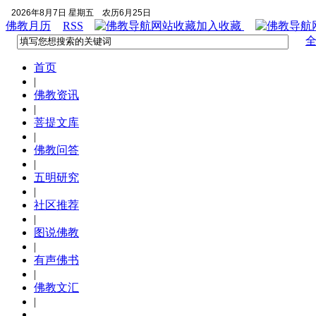
2026年8月7日 星期五
农历6月25日
佛教月历
RSS
加入收藏
首页
|
佛教资讯
|
菩提文库
|
佛教问答
|
五明研究
|
社区推荐
|
图说佛教
|
有声佛书
|
佛教文汇
|