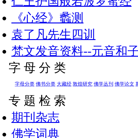
仁王护国般若波罗蜜经
《心经》蠡测
袁了凡先生四训
梵文发音资料--元音和
字 母 分 类
字母分类
佛书分类
大藏经
敦煌研究
佛学丛刊
佛学论文
专 题 检 索
期刊杂志
佛学词典