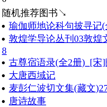
随机推荐图书↘
瑜伽师地论科句披寻记(
敦煌学导论丛刊03敦煌
8
古尊宿语录(全2册)_[
大唐西域记
麦彭仁波切文集(藏文)2
唐诗故事