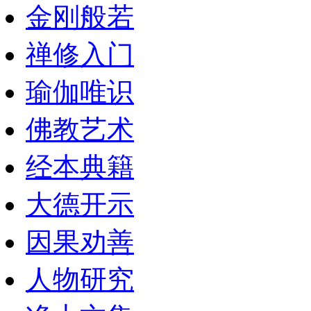
金刚般若
禅修入门
瑜伽唯识
佛教艺术
经本典籍
大德开示
因果劝善
人物研究