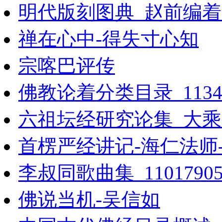
明代版刻图典_赵前编着_
禅在心中-得失寸心知
宗喀巴评传
佛教论着分类目录_11348
六祖坛经研究论集_大乘文
首楞严经讲记-海仁法师
李叔同歌曲集_1101790
佛说当机-吴信如