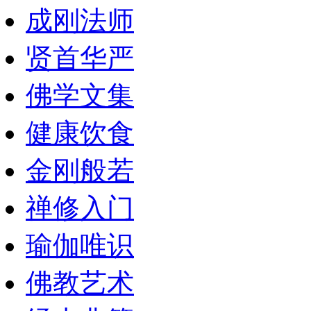
成刚法师
贤首华严
佛学文集
健康饮食
金刚般若
禅修入门
瑜伽唯识
佛教艺术