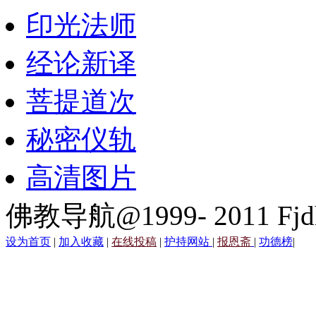
印光法师
经论新译
菩提道次
秘密仪轨
高清图片
佛教导航@1999- 2011 Fjd
设为首页
|
加入收藏
|
在线投稿
|
护持网站
|
报恩斋
|
功德榜
|