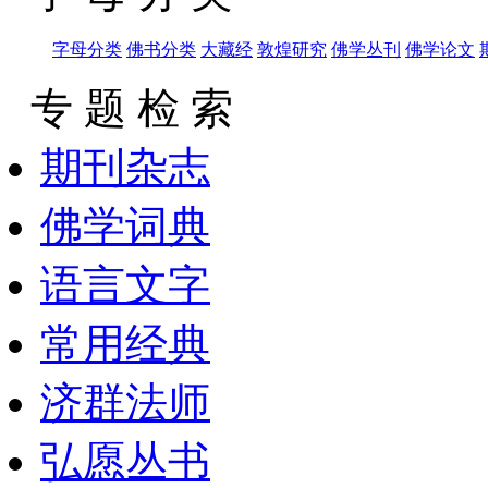
字母分类
佛书分类
大藏经
敦煌研究
佛学丛刊
佛学论文
专 题 检 索
期刊杂志
佛学词典
语言文字
常用经典
济群法师
弘愿丛书