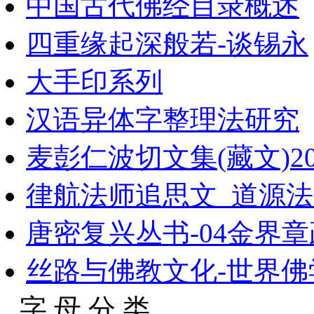
中国古代佛经目录概述
四重缘起深般若-谈锡永
大手印系列
汉语异体字整理法研究
麦彭仁波切文集(藏文)2
律航法师追思文_道源
唐密复兴丛书-04金界章
丝路与佛教文化-世界
字 母 分 类