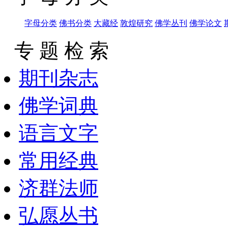
字母分类
佛书分类
大藏经
敦煌研究
佛学丛刊
佛学论文
专 题 检 索
期刊杂志
佛学词典
语言文字
常用经典
济群法师
弘愿丛书