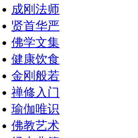
成刚法师
贤首华严
佛学文集
健康饮食
金刚般若
禅修入门
瑜伽唯识
佛教艺术