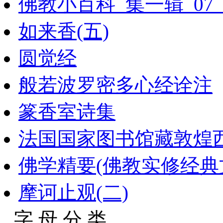
佛教小百科_集一辑_07
如来香(五)
圆觉经
般若波罗密多心经诠注
篆香室诗集
法国国家图书馆藏敦煌西域
佛学精要(佛教实修经典
摩诃止观(二)
字 母 分 类