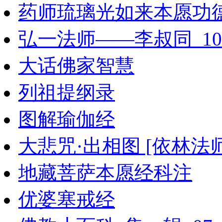
药师琉璃光如来本愿功
弘一法师——李叔同_108
大话佛家智慧
列祖提纲录
图解瑜伽经
大悲咒·出相图 [依林法师
地藏菩萨本愿经科注
优婆塞戒经