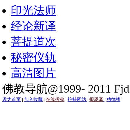
印光法师
经论新译
菩提道次
秘密仪轨
高清图片
佛教导航@1999- 2011 Fjd
设为首页
|
加入收藏
|
在线投稿
|
护持网站
|
报恩斋
|
功德榜
|