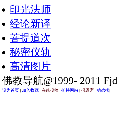
印光法师
经论新译
菩提道次
秘密仪轨
高清图片
佛教导航@1999- 2011 Fjd
设为首页
|
加入收藏
|
在线投稿
|
护持网站
|
报恩斋
|
功德榜
|