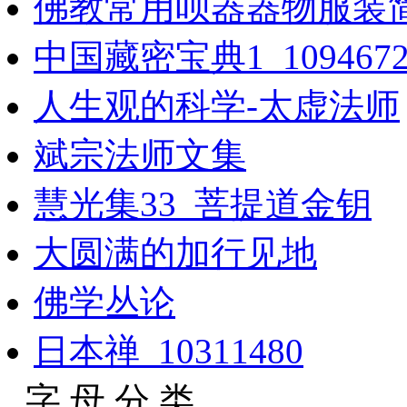
佛教常用呗器器物服装
中国藏密宝典1_1094672
人生观的科学-太虚法师
斌宗法师文集
慧光集33_菩提道金钥
大圆满的加行见地
佛学丛论
日本禅_10311480
字 母 分 类