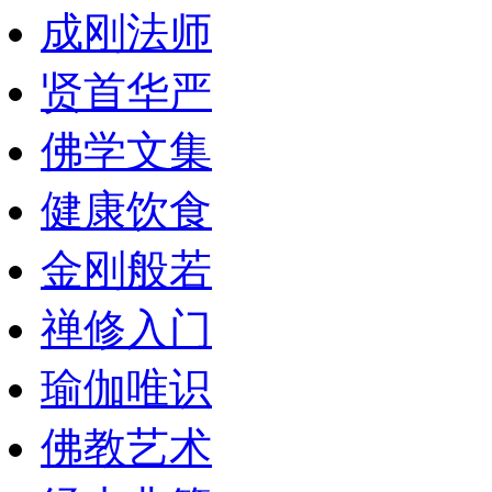
成刚法师
贤首华严
佛学文集
健康饮食
金刚般若
禅修入门
瑜伽唯识
佛教艺术