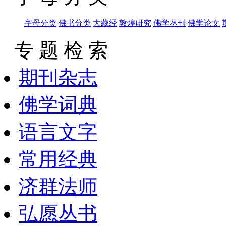
字母分类
佛书分类
大藏经
敦煌研究
佛学丛刊
佛学论文
专 题 检 索
期刊杂志
佛学词典
语言文字
常用经典
济群法师
弘愿丛书