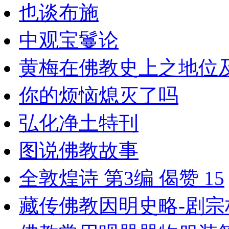
也谈布施
中观宝鬘论
黄梅在佛教史上之地位
你的烦恼熄灭了吗
弘化净土特刊
图说佛教故事
全敦煌诗 第3编 偈赞 15
藏传佛教因明史略-剧宗