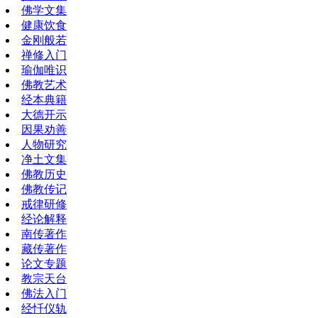
佛学文集
健康饮食
金刚般若
禅修入门
瑜伽唯识
佛教艺术
经本典籍
大德开示
因果劝善
人物研究
净土文集
佛教历史
佛教传记
戒律研修
经论解释
南传著作
藏传著作
论文专题
教宗天台
佛法入门
经忏仪轨