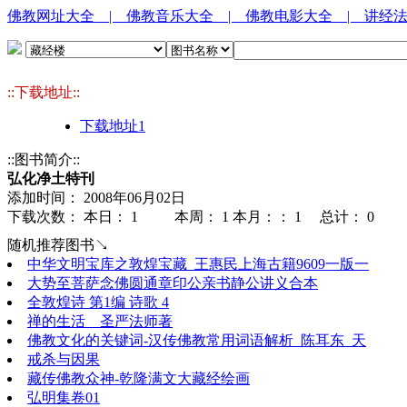
佛教网址大全
| 佛教音乐大全
| 佛教电影大全
| 讲经
::下载地址::
下载地址1
::图书简介::
弘化净土特刊
添加时间： 2008年06月02日
下载次数： 本日：
1 本周：
1 本月：：
1 总计：
0
随机推荐图书↘
中华文明宝库之敦煌宝藏_王惠民上海古籍9609一版一
大势至菩萨念佛圆通章印公亲书静公讲义合本
全敦煌诗 第1编 诗歌 4
禅的生活 圣严法师著
佛教文化的关键词-汉传佛教常用词语解析_陈耳东_天
戒杀与因果
藏传佛教众神-乾隆满文大藏经绘画
弘明集卷01