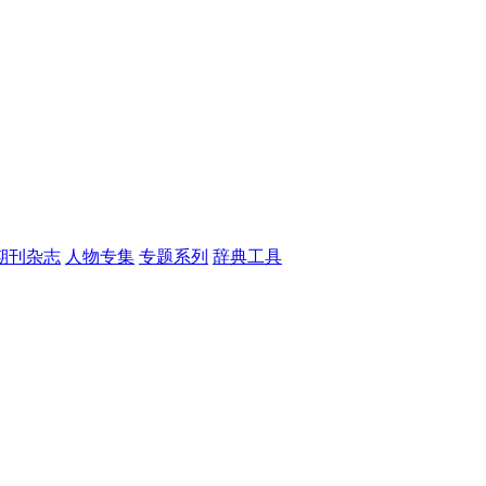
期刊杂志
人物专集
专题系列
辞典工具