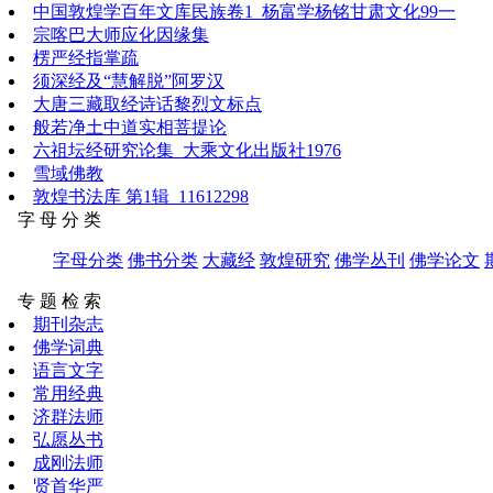
中国敦煌学百年文库民族卷1_杨富学杨铭甘肃文化99一
宗喀巴大师应化因缘集
楞严经指掌疏
须深经及“慧解脱”阿罗汉
大唐三藏取经诗话黎烈文标点
般若净土中道实相菩提论
六祖坛经研究论集_大乘文化出版社1976
雪域佛教
敦煌书法库 第1辑_11612298
字 母 分 类
字母分类
佛书分类
大藏经
敦煌研究
佛学丛刊
佛学论文
专 题 检 索
期刊杂志
佛学词典
语言文字
常用经典
济群法师
弘愿丛书
成刚法师
贤首华严