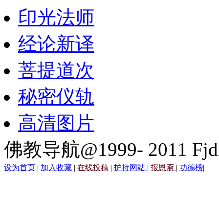
印光法师
经论新译
菩提道次
秘密仪轨
高清图片
佛教导航@1999- 2011 Fjd
设为首页
|
加入收藏
|
在线投稿
|
护持网站
|
报恩斋
|
功德榜
|