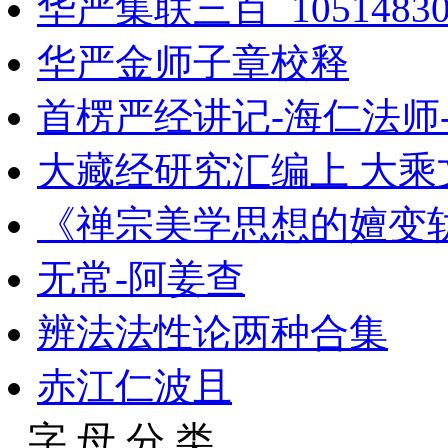
华严集联三百_1051483
华严金师子章校释
首楞严经讲记-海仁法师
大藏经研究汇编上 大乘文
《禅宗美学思想的嬗变
无常-阿姜查
辨法法性论两种合集
赤江仁波且
字 母 分 类