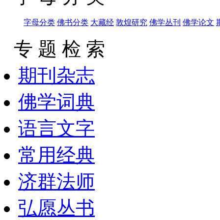
字母分类
佛书分类
大藏经
敦煌研究
佛学丛刊
佛学论文
专 题 检 索
期刊杂志
佛学词典
语言文字
常用经典
济群法师
弘愿丛书