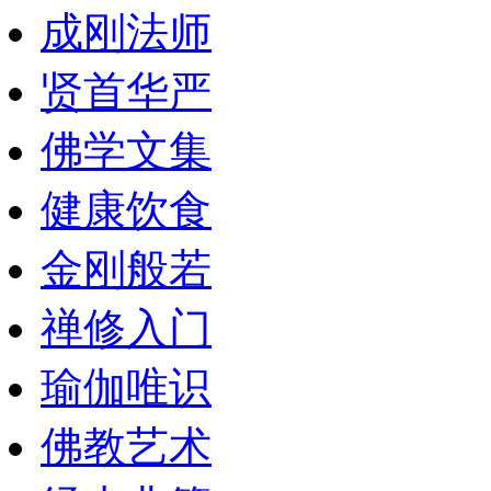
成刚法师
贤首华严
佛学文集
健康饮食
金刚般若
禅修入门
瑜伽唯识
佛教艺术