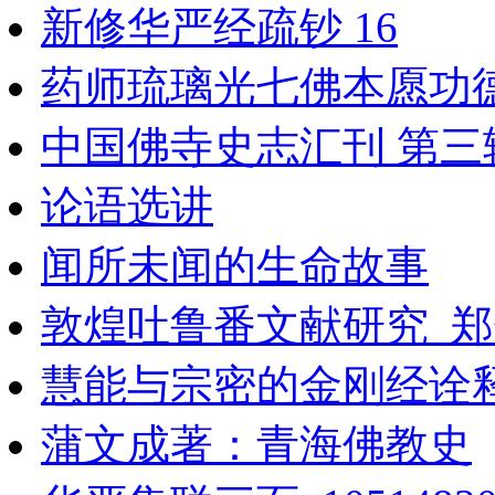
新修华严经疏钞 16
药师琉璃光七佛本愿功
中国佛寺史志汇刊 第三辑 
论语选讲
闻所未闻的生命故事
敦煌吐鲁番文献研究_郑
慧能与宗密的金刚经诠
蒲文成著：青海佛教史