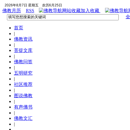
2026年8月7日 星期五
农历6月25日
佛教月历
RSS
加入收藏
首页
|
佛教资讯
|
菩提文库
|
佛教问答
|
五明研究
|
社区推荐
|
图说佛教
|
有声佛书
|
佛教文汇
|