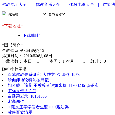
佛教网址大全
| 佛教音乐大全
| 佛教电影大全
| 讲经
::下载地址::
下载地址1
::图书简介::
全敦煌诗 第3编 偈赞 15
添加时间： 2010年08月08日
下载次数： 本日：
1 本周：
1 本月：：
1 总计：
0
随机推荐图书↘
汉藏佛教关系研究_大乘文化出版社1978
瑜伽师地论科句披寻记
如来藏二谛见-不败尊者说如来藏_11903236-谈锡永
怎样入佛法之门
白话碧岩录_10151336
宋高僧传
< 藏文正字学智者生源 > 中观法类
敕修百丈清规