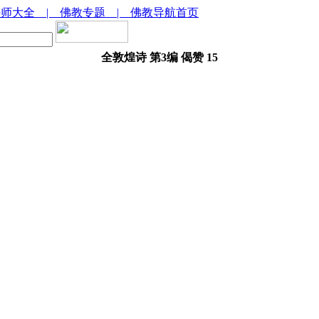
法师大全
| 佛教专题
| 佛教导航首页
全敦煌诗 第3编 偈赞 15