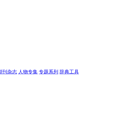
期刊杂志
人物专集
专题系列
辞典工具