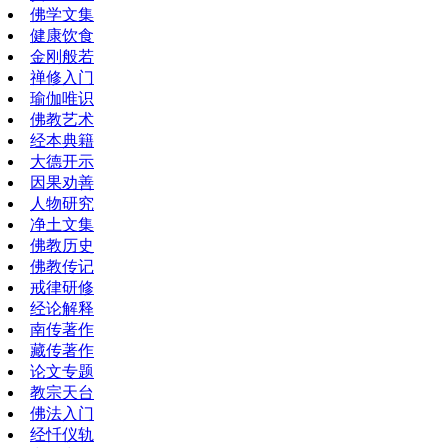
佛学文集
健康饮食
金刚般若
禅修入门
瑜伽唯识
佛教艺术
经本典籍
大德开示
因果劝善
人物研究
净土文集
佛教历史
佛教传记
戒律研修
经论解释
南传著作
藏传著作
论文专题
教宗天台
佛法入门
经忏仪轨