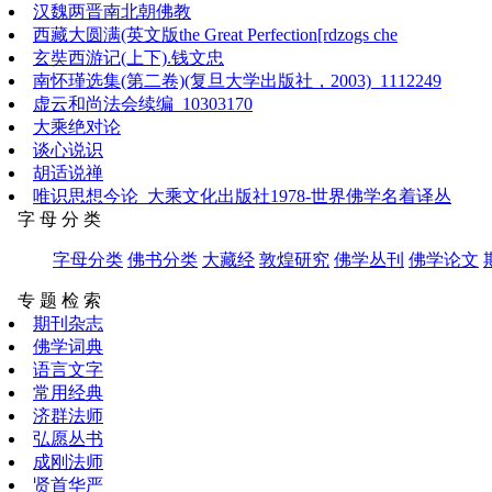
汉魏两晋南北朝佛教
西藏大圆满(英文版the Great Perfection[rdzogs che
玄奘西游记(上下).钱文忠
南怀瑾选集(第二卷)(复旦大学出版社，2003)_1112249
虚云和尚法会续编_10303170
大乘绝对论
谈心说识
胡适说禅
唯识思想今论_大乘文化出版社1978-世界佛学名着译丛
字 母 分 类
字母分类
佛书分类
大藏经
敦煌研究
佛学丛刊
佛学论文
专 题 检 索
期刊杂志
佛学词典
语言文字
常用经典
济群法师
弘愿丛书
成刚法师
贤首华严