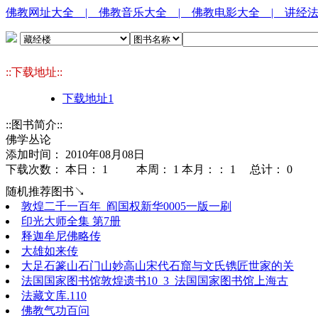
佛教网址大全
| 佛教音乐大全
| 佛教电影大全
| 讲经
::下载地址::
下载地址1
::图书简介::
佛学丛论
添加时间： 2010年08月08日
下载次数： 本日：
1 本周：
1 本月：：
1 总计：
0
随机推荐图书↘
敦煌二千一百年_阎国权新华0005一版一刷
印光大师全集 第7册
释迦牟尼佛略传
大雄如来传
大足石篆山石门山妙高山宋代石窟与文氏镌匠世家的关
法国国家图书馆敦煌遗书10_3_法国国家图书馆上海古
法藏文库.110
佛教气功百问