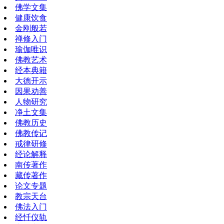
佛学文集
健康饮食
金刚般若
禅修入门
瑜伽唯识
佛教艺术
经本典籍
大德开示
因果劝善
人物研究
净土文集
佛教历史
佛教传记
戒律研修
经论解释
南传著作
藏传著作
论文专题
教宗天台
佛法入门
经忏仪轨