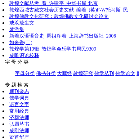
敦煌文献丛考_着_许建平_中华书局-北京
敦煌西域古藏文社会历史文献_编着_(英)F-W托马斯_民
敦煌佛教文化研究：敦煌佛教文化研讨会论文
戒杀放生文
梦游集
新着汉语语音史_周祖庠着_上海辞书出版社_2006
如来香(二)
敦煌学第19辑_敦煌学会乐学书局民9309
成唯识论校释
字 母 分 类
字母分类
佛书分类
大藏经
敦煌研究
佛学丛刊
佛学论文
专 题 检 索
期刊杂志
佛学词典
语言文字
常用经典
济群法师
弘愿丛书
成刚法师
贤首华严