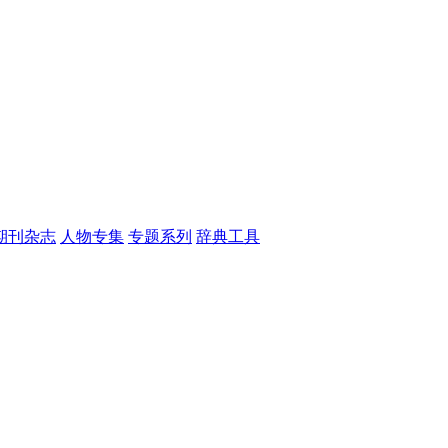
期刊杂志
人物专集
专题系列
辞典工具