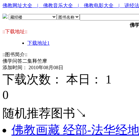
佛教网址大全
| 佛教音乐大全
| 佛教电影大全
| 讲经
佛
::下载地址::
下载地址1
::图书简介::
佛学问答二集释竺摩
添加时间： 2010年08月08日
下载次数： 本日：
1 
0
随机推荐图书↘
佛教画藏 经部-法华经