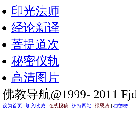
印光法师
经论新译
菩提道次
秘密仪轨
高清图片
佛教导航@1999- 2011 Fjd
设为首页
|
加入收藏
|
在线投稿
|
护持网站
|
报恩斋
|
功德榜
|