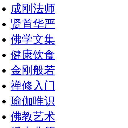
成刚法师
贤首华严
佛学文集
健康饮食
金刚般若
禅修入门
瑜伽唯识
佛教艺术