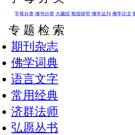
字母分类
佛书分类
大藏经
敦煌研究
佛学丛刊
佛学论文
专 题 检 索
期刊杂志
佛学词典
语言文字
常用经典
济群法师
弘愿丛书