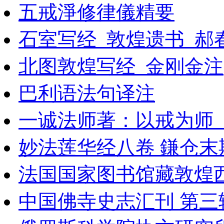
五戒淨修律儀精要
石室写经_敦煌遗书_郝春
北图敦煌写经_金刚金注
巴利语法句译注
一诚法师著：以戒为师
妙法莲华经八卷 鎌仓末
法国国家图书馆藏敦煌西域
中国佛寺史志汇刊 第三辑 