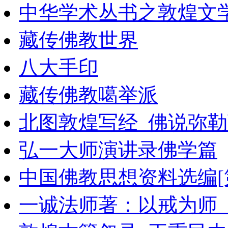
中华学术丛书之敦煌文学
藏传佛教世界
八大手印
藏传佛教噶举派
北图敦煌写经_佛说弥
弘一大师演讲录佛学篇
中国佛教思想资料选编[第
一诚法师著：以戒为师