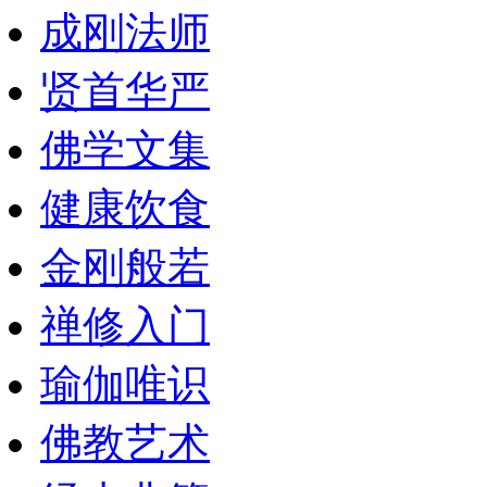
成刚法师
贤首华严
佛学文集
健康饮食
金刚般若
禅修入门
瑜伽唯识
佛教艺术