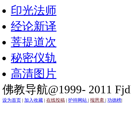
印光法师
经论新译
菩提道次
秘密仪轨
高清图片
佛教导航@1999- 2011 Fjd
设为首页
|
加入收藏
|
在线投稿
|
护持网站
|
报恩斋
|
功德榜
|