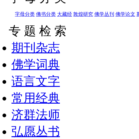
字母分类
佛书分类
大藏经
敦煌研究
佛学丛刊
佛学论文
专 题 检 索
期刊杂志
佛学词典
语言文字
常用经典
济群法师
弘愿丛书