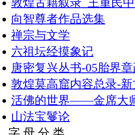
敦煌古籍叙录_王重民中华
向智尊者作品选集
禅宗与文学
六祖坛经摸象记
唐密复兴丛书-05胎界章
敦煌莫高窟内容总录-新
活佛的世界——金席大
山法宝鬘论
字 母 分 类