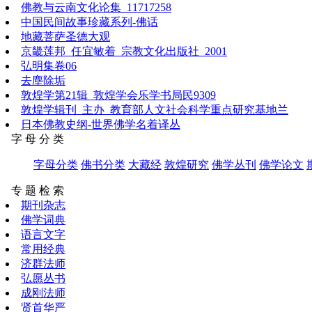
佛教与云南文化论集_11717258
中国民间故事珍藏系列-佛话
地藏菩萨圣德大观
京畿莲邦_任宜敏着_宗教文化出版社_2001
弘明集卷06
去塵除垢
敦煌学第21辑_敦煌学会乐学书局民9309
敦煌学辑刊_主办_教育部人文社会科学重点研究基地兰
日本佛教史纲-世界佛学名着译丛
字 母 分 类
字母分类
佛书分类
大藏经
敦煌研究
佛学丛刊
佛学论文
专 题 检 索
期刊杂志
佛学词典
语言文字
常用经典
济群法师
弘愿丛书
成刚法师
贤首华严