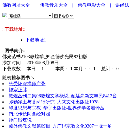
佛教网址大全
| 佛教音乐大全
| 佛教电影大全
| 讲经
::下载地址::
下载地址1
::图书简介::
佛光丛书2103敦煌学_郑金德佛光民82初版
添加时间： 2010年08月08日
下载次数： 本日：
1 本周：
1 本月：：
1 总计：
0
随机推荐图书↘
慈受怀深禅师广录
禅宗正脉
敦煌丛刊二集06敦煌文学概说_颜廷亮新文丰民8412台
弥勒净土与菩萨行研究_大乘文化出版社1978
印度思想与宗教_华宇出版社-世界佛学名着译丛
南北传长阿含经对照
禅门锻炼说
藏外佛教文献第09辑_方广錩宗教文化0307一版一刷