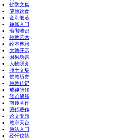
佛学文集
健康饮食
金刚般若
禅修入门
瑜伽唯识
佛教艺术
经本典籍
大德开示
因果劝善
人物研究
净土文集
佛教历史
佛教传记
戒律研修
经论解释
南传著作
藏传著作
论文专题
教宗天台
佛法入门
经忏仪轨