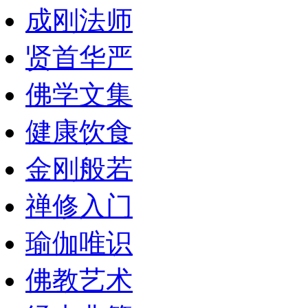
成刚法师
贤首华严
佛学文集
健康饮食
金刚般若
禅修入门
瑜伽唯识
佛教艺术