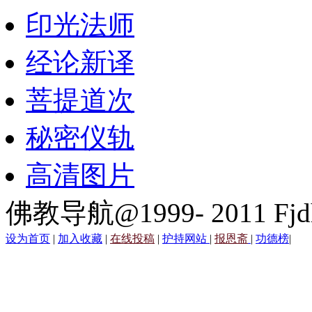
印光法师
经论新译
菩提道次
秘密仪轨
高清图片
佛教导航@1999- 2011 Fjd
设为首页
|
加入收藏
|
在线投稿
|
护持网站
|
报恩斋
|
功德榜
|