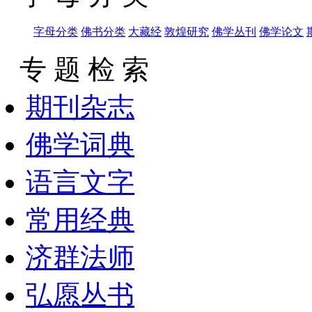
字母分类
佛书分类
大藏经
敦煌研究
佛学丛刊
佛学论文
专 题 检 索
期刊杂志
佛学词典
语言文字
常用经典
济群法师
弘愿丛书