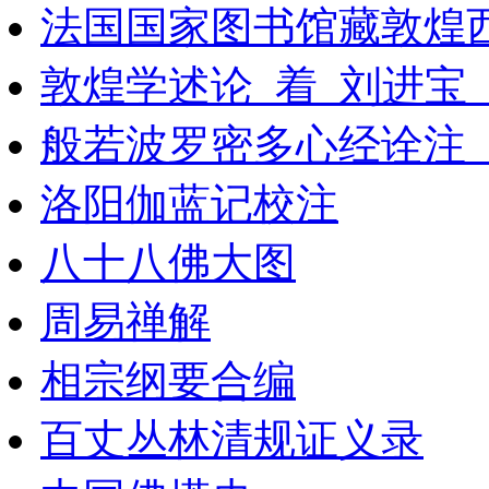
法国国家图书馆藏敦煌西域
敦煌学述论_着_刘进宝
般若波罗密多心经诠注_10
洛阳伽蓝记校注
八十八佛大图
周易禅解
相宗纲要合编
百丈丛林清规证义录