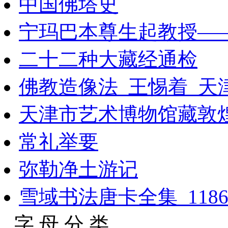
中国佛塔史
宁玛巴本尊生起教授—
二十二种大藏经通检
佛教造像法_王惕着_天津
天津市艺术博物馆藏敦
常礼举要
弥勒净土游记
雪域书法唐卡全集_11864
字 母 分 类