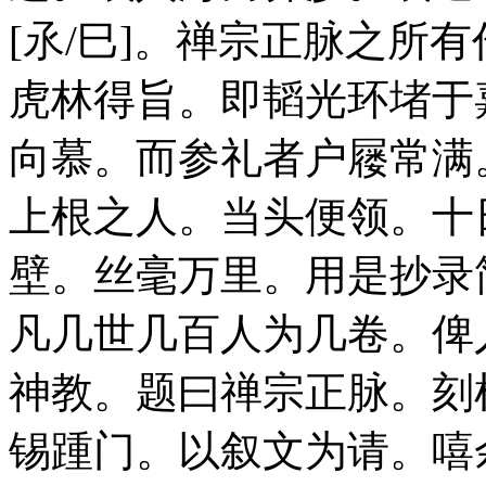
[氶/巳]。禅宗正脉之所有
虎林得旨。即韬光环堵于
向慕。而参礼者户屦常满
上根之人。当头便领。十
壁。丝毫万里。用是抄录
凡几世几百人为几卷。俾
神教。题曰禅宗正脉。刻
锡踵门。以叙文为请。嘻