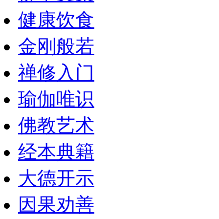
健康饮食
金刚般若
禅修入门
瑜伽唯识
佛教艺术
经本典籍
大德开示
因果劝善