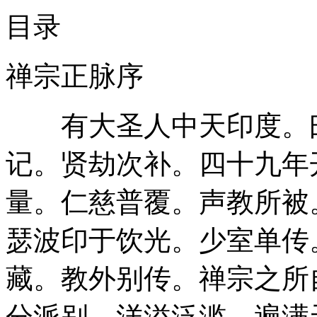
目录
禅宗正脉序
有大圣人中天印度。曰
记。贤劫次补。四十九年
量。仁慈普覆。声教所被
瑟波印于饮光。少室单传
藏。教外别传。禅宗之所
分派别。洋溢泛滥。遍满