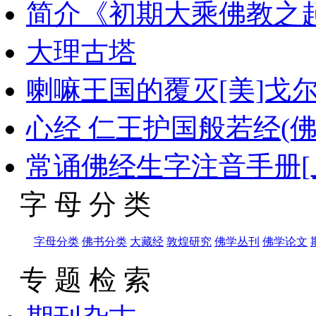
简介《初期大乘佛教之
大理古塔
喇嘛王国的覆灭[美]戈
心经 仁王护国般若经(佛
常诵佛经生字注音手册[上
字 母 分 类
字母分类
佛书分类
大藏经
敦煌研究
佛学丛刊
佛学论文
专 题 检 索