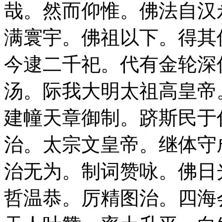
哉。然而仰惟。佛法自汉
满寰宇。佛祖以下。得其
今逮二千祀。代有金轮深
汤。际我大明太祖高皇帝
建幢天章御制。跻斯民于
治。太宗文皇帝。继体守
治无为。制词赞咏。佛日
哲温恭。厉精图治。四海