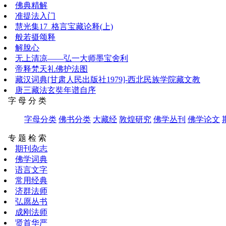
佛典精解
准提法入门
慧光集17_格言宝藏论释(上)
般若摄颂释
解脫心
无上清凉——弘一大师墨宝舍利
帝释梵天礼佛护法图
藏汉词典[甘肃人民出版社1979]-西北民族学院藏文教
唐三藏法玄奘年谱自序
字 母 分 类
字母分类
佛书分类
大藏经
敦煌研究
佛学丛刊
佛学论文
专 题 检 索
期刊杂志
佛学词典
语言文字
常用经典
济群法师
弘愿丛书
成刚法师
贤首华严