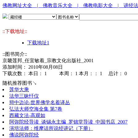
佛教网址大全
| 佛教音乐大全
| 佛教电影大全
| 讲经
::下载地址::
下载地址1
::图书简介::
京畿莲邦_任宜敏着_宗教文化出版社_2001
添加时间： 2010年08月08日
下载次数： 本日：
1 本周：
1 本月：：
1 总计：
0
随机推荐图书↘
莲华大乘
法华三昧忏仪
辩中边论-世界佛学名着译丛
弘法大师空海全集 第7卷
西藏文法-高观如
阿弥陀经导读_谈锡永主编_罗锦堂导读_中国书店_2007
演培法师：维摩诘所说经讲记（下册）
佛说阿弥陀经