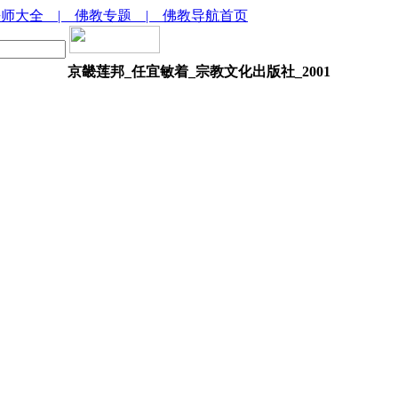
法师大全
| 佛教专题
| 佛教导航首页
京畿莲邦_任宜敏着_宗教文化出版社_2001