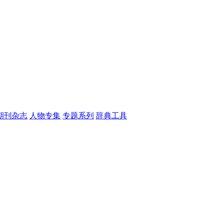
期刊杂志
人物专集
专题系列
辞典工具