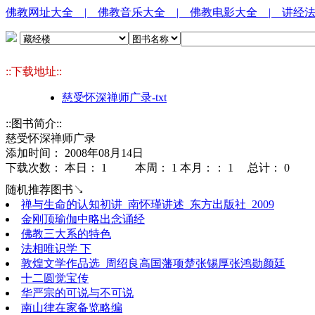
佛教网址大全
| 佛教音乐大全
| 佛教电影大全
| 讲经
::下载地址::
慈受怀深禅师广录-txt
::图书简介::
慈受怀深禅师广录
添加时间： 2008年08月14日
下载次数： 本日：
1 本周：
1 本月：：
1 总计：
0
随机推荐图书↘
禅与生命的认知初讲_南怀瑾讲述_东方出版社_2009
金刚顶瑜伽中略出念诵经
佛教三大系的特色
法相唯识学 下
敦煌文学作品选_周绍良高国藩项楚张锡厚张鸿勋颜廷
十二圆觉宝传
华严宗的可说与不可说
南山律在家备览略编