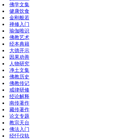
佛学文集
健康饮食
金刚般若
禅修入门
瑜伽唯识
佛教艺术
经本典籍
大德开示
因果劝善
人物研究
净土文集
佛教历史
佛教传记
戒律研修
经论解释
南传著作
藏传著作
论文专题
教宗天台
佛法入门
经忏仪轨