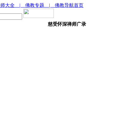
法师大全
| 佛教专题
| 佛教导航首页
慈受怀深禅师广录