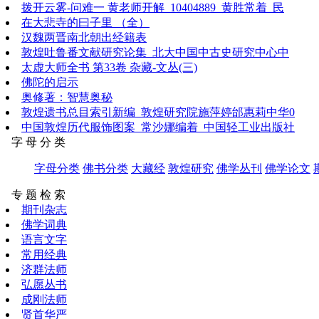
拨开云雾-问难一 黄老师开解_10404889_黄胜常着_民
在大悲寺的曰子里 （全）
汉魏两晋南北朝出经籍表
敦煌吐鲁番文献研究论集_北大中国中古史研究中心中
太虚大师全书 第33卷 杂藏-文丛(三)
佛陀的启示
奥修著：智慧奥秘
敦煌遗书总目索引新编_敦煌研究院施萍婷邰惠莉中华0
中国敦煌历代服饰图案_常沙娜编着_中国轻工业出版社
字 母 分 类
字母分类
佛书分类
大藏经
敦煌研究
佛学丛刊
佛学论文
专 题 检 索
期刊杂志
佛学词典
语言文字
常用经典
济群法师
弘愿丛书
成刚法师
贤首华严