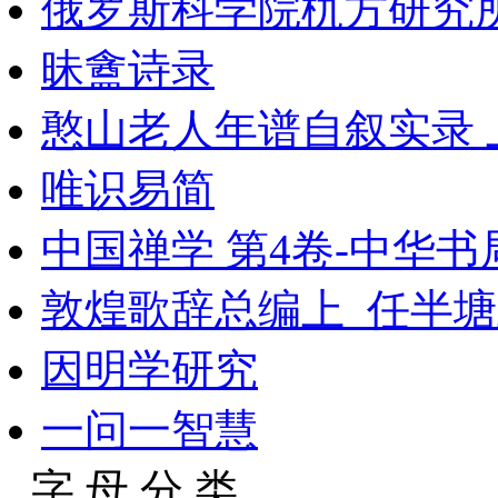
俄罗斯科学院朹方研究所
昧盦诗录
憨山老人年谱自叙实录 
唯识易简
中国禅学 第4卷-中华书局
敦煌歌辞总编上_任半塘
因明学研究
一问一智慧
字 母 分 类