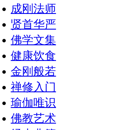
成刚法师
贤首华严
佛学文集
健康饮食
金刚般若
禅修入门
瑜伽唯识
佛教艺术