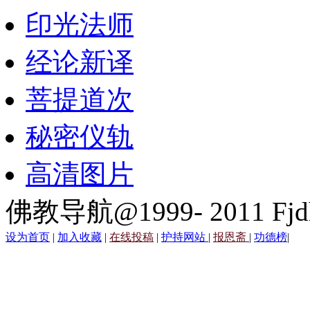
印光法师
经论新译
菩提道次
秘密仪轨
高清图片
佛教导航@1999- 2011 Fjd
设为首页
|
加入收藏
|
在线投稿
|
护持网站
|
报恩斋
|
功德榜
|