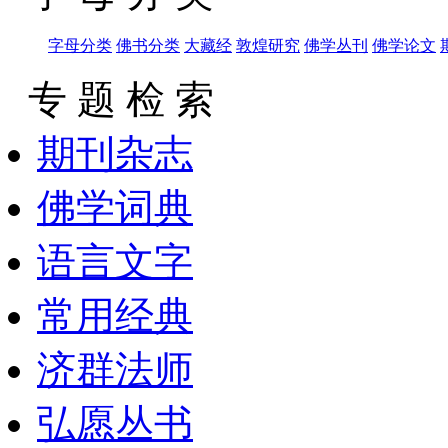
字母分类
佛书分类
大藏经
敦煌研究
佛学丛刊
佛学论文
专 题 检 索
期刊杂志
佛学词典
语言文字
常用经典
济群法师
弘愿丛书