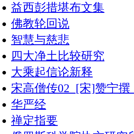
益西彭措堪布文集
佛教轮回说
智慧与慈悲
四大净土比较研究
大乘起信论新释
宋高僧传02_[宋]赞宁撰
华严经
禅定指要