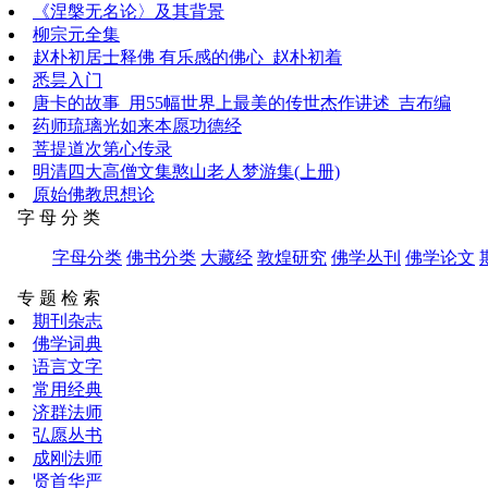
《涅槃无名论〉及其背景
柳宗元全集
赵朴初居士释佛 有乐感的佛心_赵朴初着
悉昙入门
唐卡的故事_用55幅世界上最美的传世杰作讲述_吉布编
药师琉璃光如来本愿功德经
菩提道次第心传录
明清四大高僧文集憨山老人梦游集(上册)
原始佛教思想论
字 母 分 类
字母分类
佛书分类
大藏经
敦煌研究
佛学丛刊
佛学论文
专 题 检 索
期刊杂志
佛学词典
语言文字
常用经典
济群法师
弘愿丛书
成刚法师
贤首华严