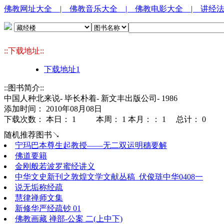
佛教网址大全
| 佛教音乐大全
| 佛教电影大全
| 讲经
::下载地址::
下载地址1
::图书简介::
中国人种北来说- 毕长朴着- 新文丰出版公司- 1986
添加时间： 2010年08月08日
下载次数： 本日：
1 本周：
1 本月：：
1 总计：
0
随机推荐图书↘
宁玛巴本尊生起教授——无二双运明穗要解
佛道要籍
金刚般若波罗蜜经讲义
中华文史新刊之敦煌文学文献丛稿_伏俊琏中华0408一
说无垢称经疏
慧律禅师文集
新修华严经疏钞 01
佛教画藏 禅部-公案 二(上中下)