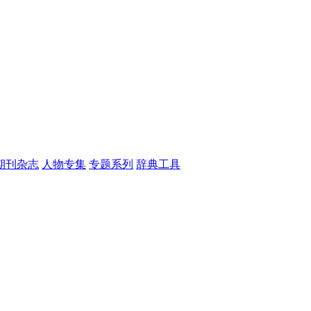
期刊杂志
人物专集
专题系列
辞典工具