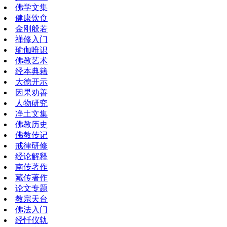
佛学文集
健康饮食
金刚般若
禅修入门
瑜伽唯识
佛教艺术
经本典籍
大德开示
因果劝善
人物研究
净土文集
佛教历史
佛教传记
戒律研修
经论解释
南传著作
藏传著作
论文专题
教宗天台
佛法入门
经忏仪轨