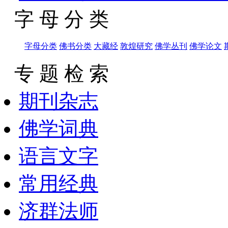
字 母 分 类
字母分类
佛书分类
大藏经
敦煌研究
佛学丛刊
佛学论文
专 题 检 索
期刊杂志
佛学词典
语言文字
常用经典
济群法师