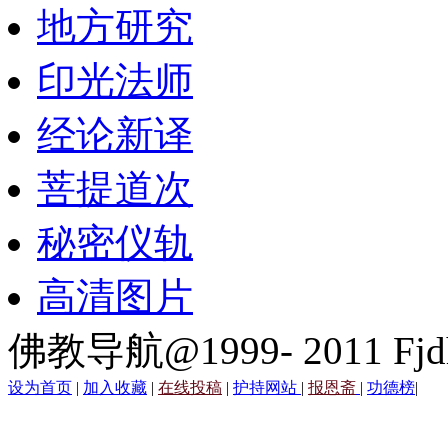
地方研究
印光法师
经论新译
菩提道次
秘密仪轨
高清图片
佛教导航@1999- 2011 Fjd
设为首页
|
加入收藏
|
在线投稿
|
护持网站
|
报恩斋
|
功德榜
|