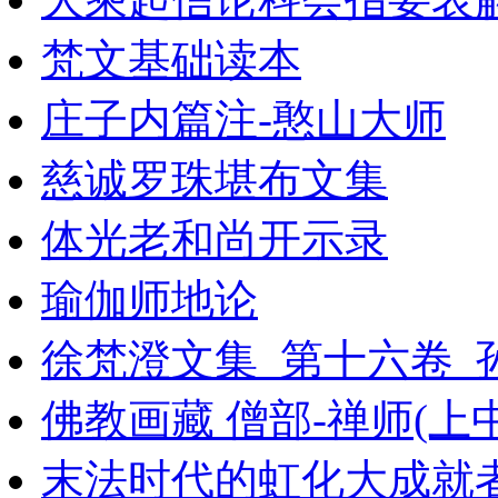
梵文基础读本
庄子内篇注-憨山大师
慈诚罗珠堪布文集
体光老和尚开示录
瑜伽师地论
徐梵澄文集_第十六卷_孙
佛教画藏 僧部-禅师(上
末法时代的虹化大成就