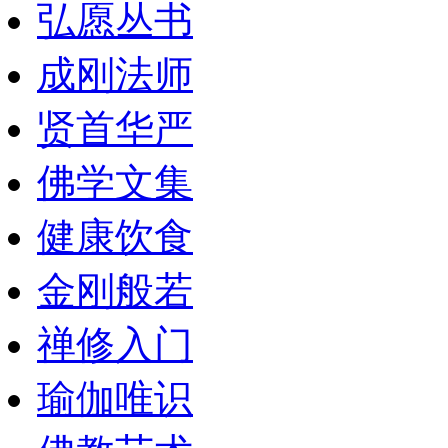
弘愿丛书
成刚法师
贤首华严
佛学文集
健康饮食
金刚般若
禅修入门
瑜伽唯识